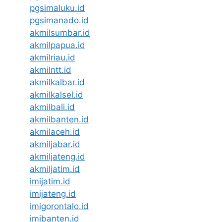
pgsimaluku.id
pgsimanado.id
akmilsumbar.id
akmilpapua.id
akmilriau.id
akmilntt.id
akmilkalbar.id
akmilkalsel.id
akmilbali.id
akmilbanten.id
akmilaceh.id
akmiljabar.id
akmiljateng.id
akmiljatim.id
imijatim.id
imijateng.id
imigorontalo.id
imibanten.id