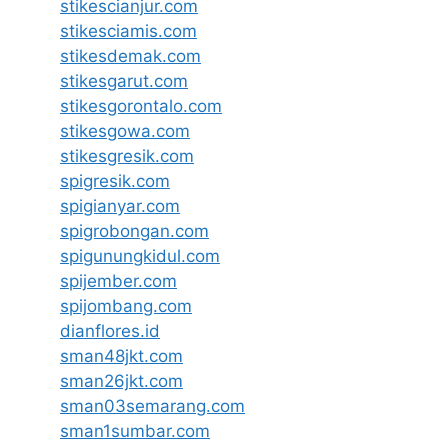
stikescianjur.com
stikesciamis.com
stikesdemak.com
stikesgarut.com
stikesgorontalo.com
stikesgowa.com
stikesgresik.com
spigresik.com
spigianyar.com
spigrobongan.com
spigunungkidul.com
spijember.com
spijombang.com
dianflores.id
sman48jkt.com
sman26jkt.com
sman03semarang.com
sman1sumbar.com