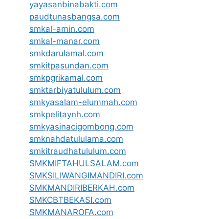
yayasanbinabakti.com
paudtunasbangsa.com
smkal-amin.com
smkal-manar.com
smkdarulamal.com
smkitpasundan.com
smkpgrikamal.com
smktarbiyatululum.com
smkyasalam-elummah.com
smkpelitaynh.com
smkyasinacigombong.com
smknahdatululama.com
smkitraudhatululum.com
SMKMIFTAHULSALAM.com
SMKSILIWANGIMANDIRI.com
SMKMANDIRIBERKAH.com
SMKCBTBEKASI.com
SMKMANAROFA.com