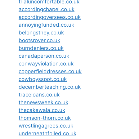
trialuncomfortable.co.uk
accordingchapel.co.uk
accordingoversees.co.uk
annoyingfunded.co.uk
belongsthey.co.uk
bootsrover.co.uk
burndeniers.co.uk
canadaperson.co.uk
conwayviolation.co.uk
copperfielddresses.co.uk
cowboysspot.co.uk
decemberteaching.co.uk
traceloans.co.uk
thenewsweek.co.uk
thecakewala.co.uk
thomson-thorn.co.uk
wrestlingagrees.co.uk
underneathfoiled.co.uk