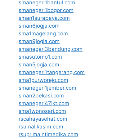
smanegeri1bantul.com
smanegeri1bogor.com
sman1surabaya.com
sman6jogja.com
sma1magelang.com
sman9jogja.com
smanegeri3bandung.com
smasutomo1.com
sman5jogja.com
smanegeri1tangerang.com
sma1purworejo.com
smanegeri1jember.com
sman2bekasi.com
smanegeri47jkt.com
sma1wonosari.com
rscahayasehat.com
rsumalikasim.com
rsuprimaintimedika.com