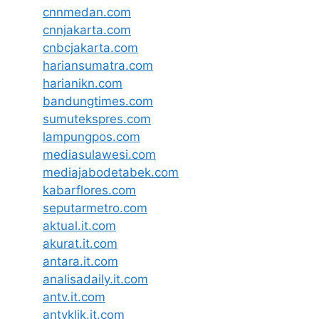
cnnmedan.com
cnnjakarta.com
cnbcjakarta.com
hariansumatra.com
harianikn.com
bandungtimes.com
sumutekspres.com
lampungpos.com
mediasulawesi.com
mediajabodetabek.com
kabarflores.com
seputarmetro.com
aktual.it.com
akurat.it.com
antara.it.com
analisadaily.it.com
antv.it.com
antvklik.it.com