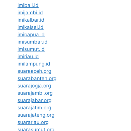
imibali.id
imijambi.id
imikalbar.id
imikalsel.id
imipapua.id
imisumbar.id
imisumut.id
imiriau.id
imilampung.id
suaraaceh.org
suarabanten.org
suarajogja.org
suarajambi.org
suarajabar.org
suarajatim.org
suarajateng.org
suarariau.org
suarasumut.org