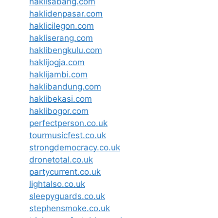
haklisabang.com
haklidenpasar.com
haklicilegon.com
hakliserang.com
haklibengkulu.com
haklijogja.com
haklijambi.com
haklibandung.com
haklibekasi.com
haklibogor.com
perfectperson.co.uk
tourmusicfest.co.uk
strongdemocracy.co.uk
dronetotal.co.uk
partycurrent.co.uk
lightalso.co.uk
sleepyguards.co.uk
stephensmoke.co.uk