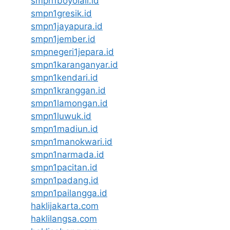
smpn1boyolali.id
smpn1gresik.id
smpn1jayapura.id
smpn1jember.id
smpnegeri1jepara.id
smpn1karanganyar.id
smpn1kendari.id
smpn1kranggan.id
smpn1lamongan.id
smpn1luwuk.id
smpn1madiun.id
smpn1manokwari.id
smpn1narmada.id
smpn1pacitan.id
smpn1padang.id
smpn1pailangga.id
haklijakarta.com
haklilangsa.com