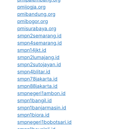
pmijogja.org
pmibandung.org
pmibogor.org
pmisurabaya.org
smpn2semarang.id
smpn4semarang.id
smpn14jkt.id
smpn2lumajang.id
smpn2sutojayan.id
smpn4blitar.id
smpn78jakarta.id
smpn88jakarta.id
smpnegeri1ambon.id
smpn1bangil.id
smpn1banjarmasin.id
smpn1biora.id
smpnegeri1bobotsari.id