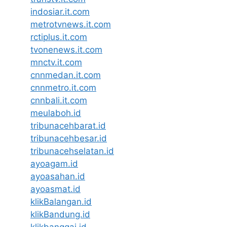
indosiar.it.com
metrotvnews.it.com
rctiplus.it.com
tvonenews.it.com
mnctv.it.com
cnnmedan.it.com
cnnmetro.it.com
cnnbali.it.com
meulaboh.id
tribunacehbarat.id
tribunacehbesar.id
tribunacehselatan.id
ayoagam.id
ayoasahan.id
ayoasmat.id
klikBalangan.id
klikBandung.id