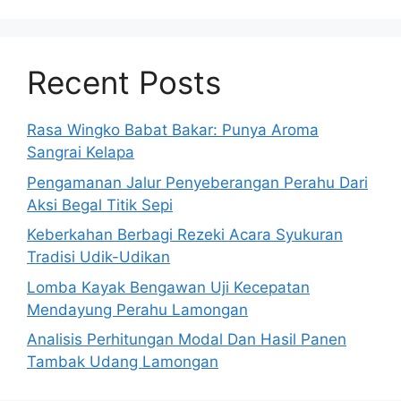
Recent Posts
Rasa Wingko Babat Bakar: Punya Aroma
Sangrai Kelapa
Pengamanan Jalur Penyeberangan Perahu Dari
Aksi Begal Titik Sepi
Keberkahan Berbagi Rezeki Acara Syukuran
Tradisi Udik-Udikan
Lomba Kayak Bengawan Uji Kecepatan
Mendayung Perahu Lamongan
Analisis Perhitungan Modal Dan Hasil Panen
Tambak Udang Lamongan