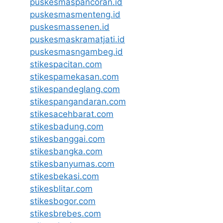
puskesmaspancoran.id
puskesmasmenteng.id
puskesmassenen.id
puskesmaskramatjati.id
puskesmasngambeg.id
stikespacitan.com
stikespamekasan.com
stikespandeglang.com
stikespangandaran.com
stikesacehbarat.com
stikesbadung.com
stikesbanggai.com
stikesbangka.com
stikesbanyumas.com
stikesbekasi.com
stikesblitar.com
stikesbogor.com
stikesbrebes.com