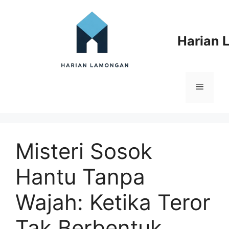
Langsung
ke
isi
Harian
Menu
Misteri Sosok
Hantu Tanpa
Wajah: Ketika Teror
Tak Berbentuk