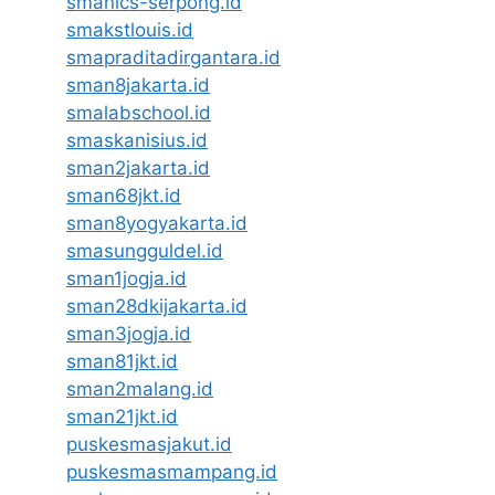
smanics-serpong.id
smakstlouis.id
smapraditadirgantara.id
sman8jakarta.id
smalabschool.id
smaskanisius.id
sman2jakarta.id
sman68jkt.id
sman8yogyakarta.id
smasungguldel.id
sman1jogja.id
sman28dkijakarta.id
sman3jogja.id
sman81jkt.id
sman2malang.id
sman21jkt.id
puskesmasjakut.id
puskesmasmampang.id