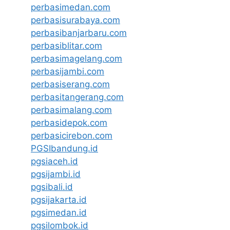
perbasimedan.com
perbasisurabaya.com
perbasibanjarbaru.com
perbasiblitar.com
perbasimagelang.com
perbasijambi.com
perbasiserang.com
perbasitangerang.com
perbasimalang.com
perbasidepok.com
perbasicirebon.com
PGSIbandung.id
pgsiaceh.id
pgsijambi.id
pgsibali.id
pgsijakarta.id
pgsimedan.id
pgsilombok.id