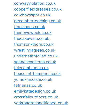
conwayviolation.co.uk
copperfielddresses.co.uk
cowboysspot.co.uk
decemberteaching.co.uk
traceloans.co.uk
thenewsweek.co.uk
thecakewala.co.uk
thomson-thorn.co.uk
wrestlingagrees.co.uk
underneathfoiled.co.uk
spanosconcerns.co.uk
telecomblue.co.uk
house-of-hampers.co.uk
yumekanzashi.co.uk
fatnanas.co.uk
emilykatedesign.co.uk
crossfelloutdoors.co.uk
yorkroadreconditioned.co.uk