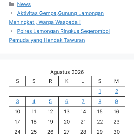
Kategori
News
Aktivitas Gempa,Gunung Lamongan
Meningkat , Warga Waspada !
Polres Lamongan Ringkus Segerombol
Pemuda yang Hendak Tawuran
Agustus 2026
S
S
R
K
J
S
M
1
2
3
4
5
6
7
8
9
10
11
12
13
14
15
16
17
18
19
20
21
22
23
24
25
26
27
28
29
30