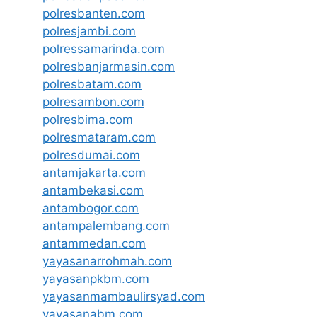
polresbanten.com
polresjambi.com
polressamarinda.com
polresbanjarmasin.com
polresbatam.com
polresambon.com
polresbima.com
polresmataram.com
polresdumai.com
antamjakarta.com
antambekasi.com
antambogor.com
antampalembang.com
antammedan.com
yayasanarrohmah.com
yayasanpkbm.com
yayasanmambaulirsyad.com
yayasanabm.com