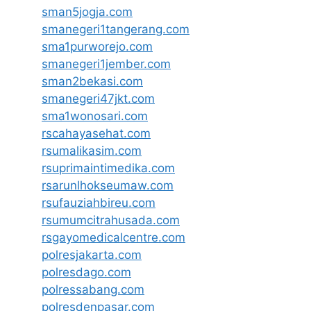
sman5jogja.com
smanegeri1tangerang.com
sma1purworejo.com
smanegeri1jember.com
sman2bekasi.com
smanegeri47jkt.com
sma1wonosari.com
rscahayasehat.com
rsumalikasim.com
rsuprimaintimedika.com
rsarunlhokseumaw.com
rsufauziahbireu.com
rsumumcitrahusada.com
rsgayomedicalcentre.com
polresjakarta.com
polresdago.com
polressabang.com
polresdenpasar.com