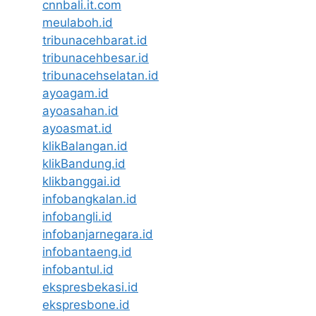
cnnbali.it.com
meulaboh.id
tribunacehbarat.id
tribunacehbesar.id
tribunacehselatan.id
ayoagam.id
ayoasahan.id
ayoasmat.id
klikBalangan.id
klikBandung.id
klikbanggai.id
infobangkalan.id
infobangli.id
infobanjarnegara.id
infobantaeng.id
infobantul.id
ekspresbekasi.id
ekspresbone.id