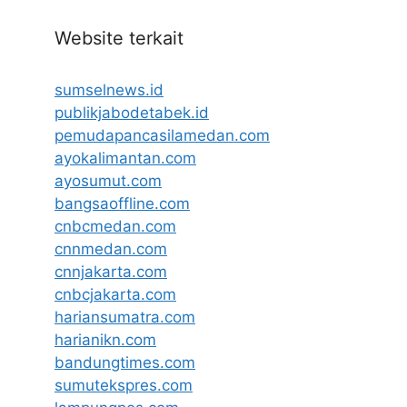
Website terkait
sumselnews.id
publikjabodetabek.id
pemudapancasilamedan.com
ayokalimantan.com
ayosumut.com
bangsaoffline.com
cnbcmedan.com
cnnmedan.com
cnnjakarta.com
cnbcjakarta.com
hariansumatra.com
harianikn.com
bandungtimes.com
sumutekspres.com