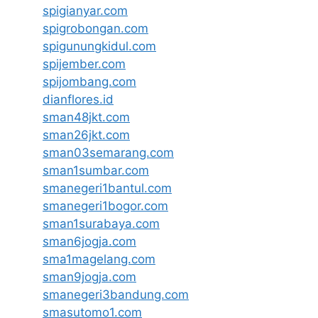
spigianyar.com
spigrobongan.com
spigunungkidul.com
spijember.com
spijombang.com
dianflores.id
sman48jkt.com
sman26jkt.com
sman03semarang.com
sman1sumbar.com
smanegeri1bantul.com
smanegeri1bogor.com
sman1surabaya.com
sman6jogja.com
sma1magelang.com
sman9jogja.com
smanegeri3bandung.com
smasutomo1.com