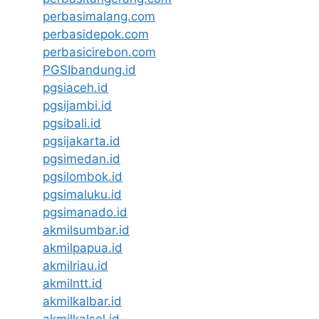
perbasimalang.com
perbasidepok.com
perbasicirebon.com
PGSIbandung.id
pgsiaceh.id
pgsijambi.id
pgsibali.id
pgsijakarta.id
pgsimedan.id
pgsilombok.id
pgsimaluku.id
pgsimanado.id
akmilsumbar.id
akmilpapua.id
akmilriau.id
akmilntt.id
akmilkalbar.id
akmilkalsel.id