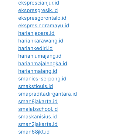
eksprescianjur.id
ekspresgresik.id
ekspresgorontalo.id
ekspresindramayu.id
harianjepara.id
hariankarawang.id
hariankediri.id
harianlumajang.id
harianmajalengka.id
harianmalang.id
smanics-serpong.id
smakstlouis.id
smapraditadirgantara.id
sman8jakarta.id
smalabschool.id
smaskanisius.id
sman2jakarta.id
sman68jkt.id