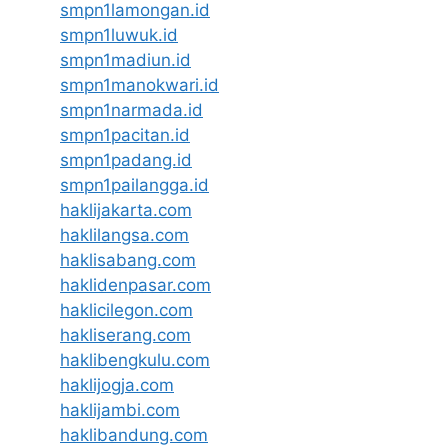
smpn1lamongan.id
smpn1luwuk.id
smpn1madiun.id
smpn1manokwari.id
smpn1narmada.id
smpn1pacitan.id
smpn1padang.id
smpn1pailangga.id
haklijakarta.com
haklilangsa.com
haklisabang.com
haklidenpasar.com
haklicilegon.com
hakliserang.com
haklibengkulu.com
haklijogja.com
haklijambi.com
haklibandung.com