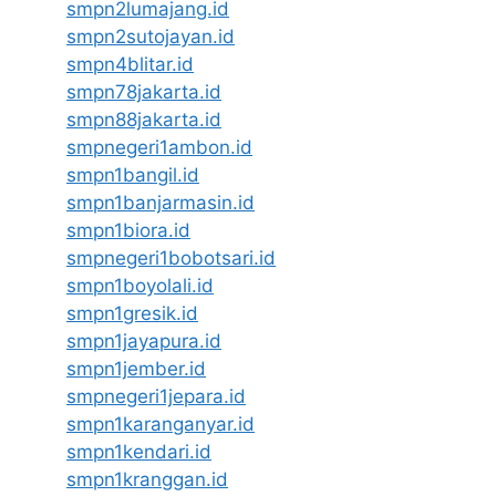
smpn2lumajang.id
smpn2sutojayan.id
smpn4blitar.id
smpn78jakarta.id
smpn88jakarta.id
smpnegeri1ambon.id
smpn1bangil.id
smpn1banjarmasin.id
smpn1biora.id
smpnegeri1bobotsari.id
smpn1boyolali.id
smpn1gresik.id
smpn1jayapura.id
smpn1jember.id
smpnegeri1jepara.id
smpn1karanganyar.id
smpn1kendari.id
smpn1kranggan.id