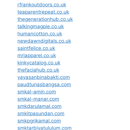
rfrankoutdoors.co.uk
teaparentrepeat.co.uk
thegenerationhub.co.uk
talkingmagpie.co.uk
humancotton.co.uk
newdawndigitals.co.uk
saintfelice.co.uk
mrjapparel.co.uk
kinkycatalog.co.uk
thefaciahub.co.uk
yayasanbinabakti.com
paudtunasbangsa.com
smkal-amin.com
smkal-manar.com
smkdarulamal.com
smkitpasundan.com
smkpgrikamal.com
smktarbiyatululum.com