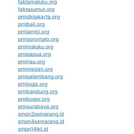
faktamaluku.org
faktasumut.org
pmidkijakarta.org
pmibali.org
pmijambi.org
pmigorontalo.org
pmimaluku.org
pmipapua.org
pmiriau.org
pmimedan.org
pmipalembang.org
pmijogja.org
pmibandung.org
pmibogor.org
pmisurabaya.org
smpn2semarang.id
smpn4semarang.id
smpn14jkt.id