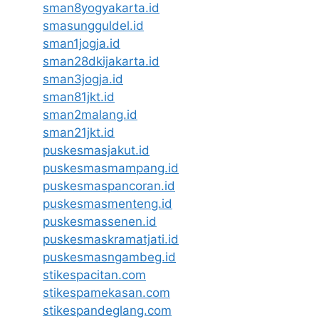
sman8yogyakarta.id
smasungguldel.id
sman1jogja.id
sman28dkijakarta.id
sman3jogja.id
sman81jkt.id
sman2malang.id
sman21jkt.id
puskesmasjakut.id
puskesmasmampang.id
puskesmaspancoran.id
puskesmasmenteng.id
puskesmassenen.id
puskesmaskramatjati.id
puskesmasngambeg.id
stikespacitan.com
stikespamekasan.com
stikespandeglang.com