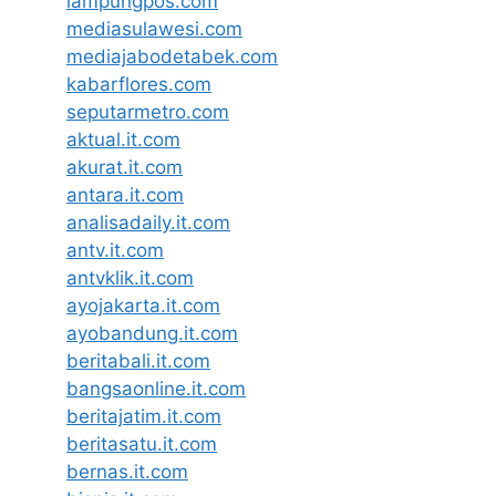
lampungpos.com
mediasulawesi.com
mediajabodetabek.com
kabarflores.com
seputarmetro.com
aktual.it.com
akurat.it.com
antara.it.com
analisadaily.it.com
antv.it.com
antvklik.it.com
ayojakarta.it.com
ayobandung.it.com
beritabali.it.com
bangsaonline.it.com
beritajatim.it.com
beritasatu.it.com
bernas.it.com