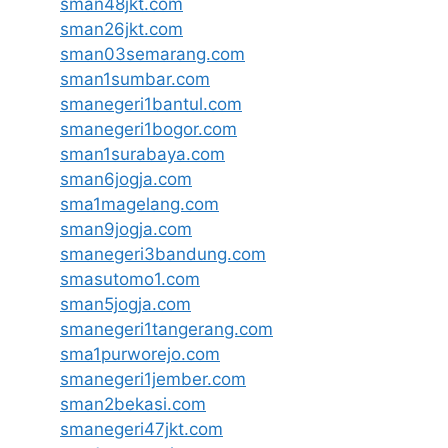
sman48jkt.com
sman26jkt.com
sman03semarang.com
sman1sumbar.com
smanegeri1bantul.com
smanegeri1bogor.com
sman1surabaya.com
sman6jogja.com
sma1magelang.com
sman9jogja.com
smanegeri3bandung.com
smasutomo1.com
sman5jogja.com
smanegeri1tangerang.com
sma1purworejo.com
smanegeri1jember.com
sman2bekasi.com
smanegeri47jkt.com