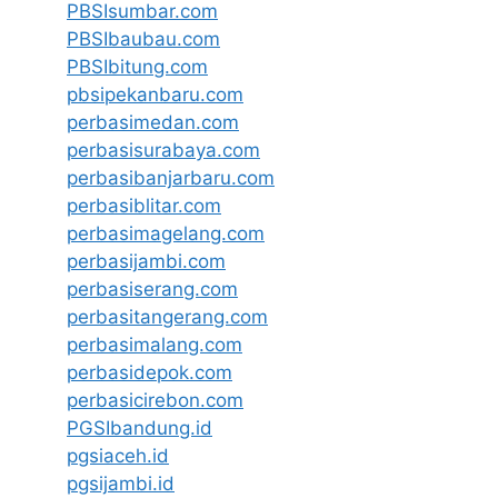
PBSIsumbar.com
PBSIbaubau.com
PBSIbitung.com
pbsipekanbaru.com
perbasimedan.com
perbasisurabaya.com
perbasibanjarbaru.com
perbasiblitar.com
perbasimagelang.com
perbasijambi.com
perbasiserang.com
perbasitangerang.com
perbasimalang.com
perbasidepok.com
perbasicirebon.com
PGSIbandung.id
pgsiaceh.id
pgsijambi.id