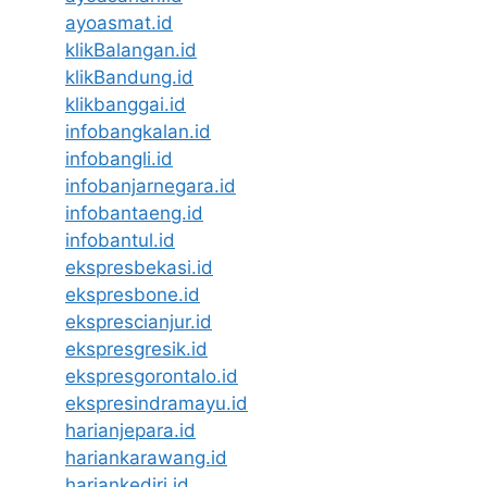
ayoasmat.id
klikBalangan.id
klikBandung.id
klikbanggai.id
infobangkalan.id
infobangli.id
infobanjarnegara.id
infobantaeng.id
infobantul.id
ekspresbekasi.id
ekspresbone.id
eksprescianjur.id
ekspresgresik.id
ekspresgorontalo.id
ekspresindramayu.id
harianjepara.id
hariankarawang.id
hariankediri.id