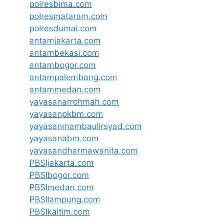
polresbima.com
polresmataram.com
polresdumai.com
antamjakarta.com
antambekasi.com
antambogor.com
antampalembang.com
antammedan.com
yayasanarrohmah.com
yayasanpkbm.com
yayasanmambaulirsyad.com
yayasanabm.com
yayasandharmawanita.com
PBSIjakarta.com
PBSIbogor.com
PBSImedan.com
PBSIlampung.com
PBSIkaltim.com