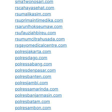
sma1wonosari.com
rscahayasehat.com
rsumalikasim.com
rsuprimaintimedika.com
rsarunlhokseumaw.com
rsufauziahbireu.com
rsumumcitrahusada.com
rsgayomedicalcentre.com
polresjakarta.com
polresdago.com
polressabang.com
polresdenpasar.com
polresbanten.com
polresjambi.com
polressamarinda.com
polresbanjarmasin.com
polresbatam.com
polresambon.com