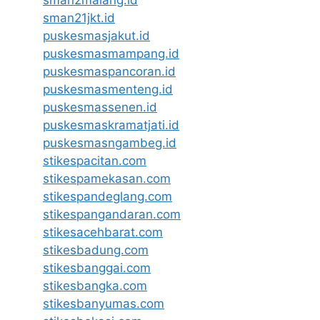
sman2malang.id
sman21jkt.id
puskesmasjakut.id
puskesmasmampang.id
puskesmaspancoran.id
puskesmasmenteng.id
puskesmassenen.id
puskesmaskramatjati.id
puskesmasngambeg.id
stikespacitan.com
stikespamekasan.com
stikespandeglang.com
stikespangandaran.com
stikesacehbarat.com
stikesbadung.com
stikesbanggai.com
stikesbangka.com
stikesbanyumas.com