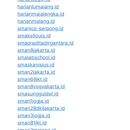
harianlumajang.id
harianmajalengka.id
harianmalang.id
smanics-serpong.id
smakstlouis.id
smapraditadirgantara.id
sman8jakarta.id
smalabschool.id
smaskanisius.id
sman2jakarta.id
sman68jkt.id
sman8yogyakarta.id
smasungguldel.id
sman1jogja.id
sman28dkijakarta.id
sman3jogja.id
sman81jkt.id