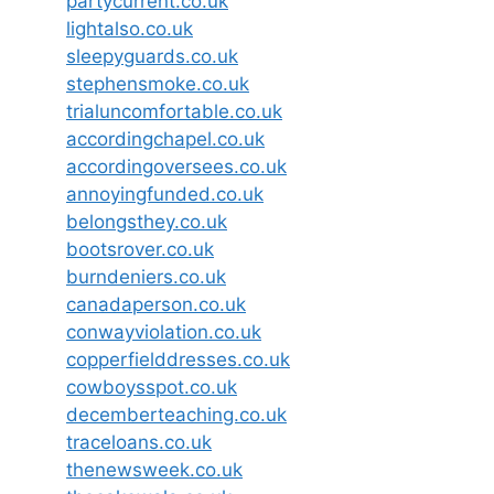
partycurrent.co.uk
lightalso.co.uk
sleepyguards.co.uk
stephensmoke.co.uk
trialuncomfortable.co.uk
accordingchapel.co.uk
accordingoversees.co.uk
annoyingfunded.co.uk
belongsthey.co.uk
bootsrover.co.uk
burndeniers.co.uk
canadaperson.co.uk
conwayviolation.co.uk
copperfielddresses.co.uk
cowboysspot.co.uk
decemberteaching.co.uk
traceloans.co.uk
thenewsweek.co.uk