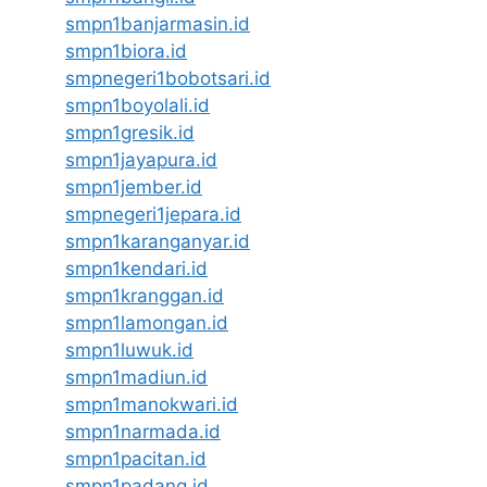
smpn1banjarmasin.id
smpn1biora.id
smpnegeri1bobotsari.id
smpn1boyolali.id
smpn1gresik.id
smpn1jayapura.id
smpn1jember.id
smpnegeri1jepara.id
smpn1karanganyar.id
smpn1kendari.id
smpn1kranggan.id
smpn1lamongan.id
smpn1luwuk.id
smpn1madiun.id
smpn1manokwari.id
smpn1narmada.id
smpn1pacitan.id
smpn1padang.id