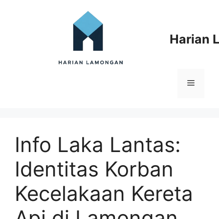
Langsung
ke
isi
Harian
Menu
Info Laka Lantas:
Identitas Korban
Kecelakaan Kereta
Api di Lamongan