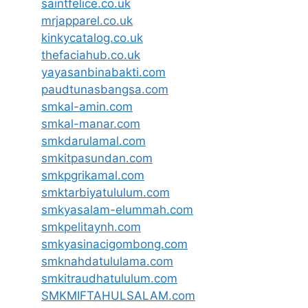
saintfelice.co.uk
mrjapparel.co.uk
kinkycatalog.co.uk
thefaciahub.co.uk
yayasanbinabakti.com
paudtunasbangsa.com
smkal-amin.com
smkal-manar.com
smkdarulamal.com
smkitpasundan.com
smkpgrikamal.com
smktarbiyatululum.com
smkyasalam-elummah.com
smkpelitaynh.com
smkyasinacigombong.com
smknahdatululama.com
smkitraudhatululum.com
SMKMIFTAHULSALAM.com