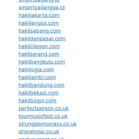
smpn1pailangga.id
haklijakarta.com
haklilangsa.com
haklisabang.com
haklidenpasar.com
haklicilegon.com
hakliserang.com
haklibengkulu.com
haklijogja.com
haklijambi.com
haklibandung.com
haklibekasi.com
haklibogor.com
perfectperson.co.uk
tourmusicfest.co.uk
strongdemocracy.co.uk
dronetotal.co.uk