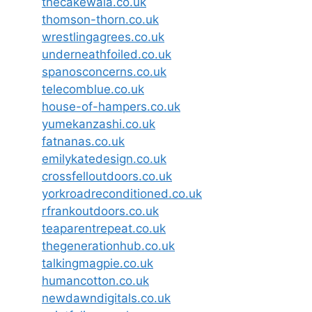
thecakewala.co.uk
thomson-thorn.co.uk
wrestlingagrees.co.uk
underneathfoiled.co.uk
spanosconcerns.co.uk
telecomblue.co.uk
house-of-hampers.co.uk
yumekanzashi.co.uk
fatnanas.co.uk
emilykatedesign.co.uk
crossfelloutdoors.co.uk
yorkroadreconditioned.co.uk
rfrankoutdoors.co.uk
teaparentrepeat.co.uk
thegenerationhub.co.uk
talkingmagpie.co.uk
humancotton.co.uk
newdawndigitals.co.uk