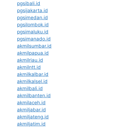
pgsibali.id
pgsijakarta.id
pgsimedan.id
pgsilombok.id
pgsimaluku.id
pgsimanado.id
akmilsumbar.id
akmilpapua.id
akmilriau.id
akmilntt.id
akmilkalbar.id
akmilkalsel.id
akmilbali.id
akmilbanten.id
akmilaceh.id
akmiljabar.id
akmiljateng.id
akmiljatim.id