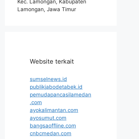
Kec. Lamongan, Kabupaten
Lamongan, Jawa Timur
Website terkait
sumselnews.id
publikjabodetabek.id
pemudapancasilamedan
.com
ayokalimantan.com
ayosumut.com
bangsaoffline.com
cnbcmedan.com