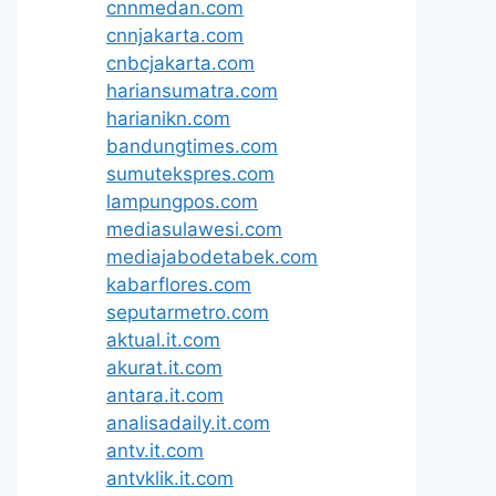
cnnmedan.com
cnnjakarta.com
cnbcjakarta.com
hariansumatra.com
harianikn.com
bandungtimes.com
sumutekspres.com
lampungpos.com
mediasulawesi.com
mediajabodetabek.com
kabarflores.com
seputarmetro.com
aktual.it.com
akurat.it.com
antara.it.com
analisadaily.it.com
antv.it.com
antvklik.it.com