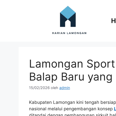
Langsung
ke
isi
H
Lamongan Sport T
Balap Baru yang 
15/02/2026
oleh
admin
Kabupaten Lamongan kini tengah bersiap
nasional melalui pengembangan konsep
ditandai dengan pembangunan sirkuit bala