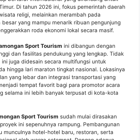
Timur. Di tahun 2026 ini, fokus pemerintah daerah
u wisata religi, melainkan merambah pada
a besar yang mampu menarik ribuan pengunjung
enggerakkan roda ekonomi lokal secara masif.
amongan Sport Tourism
ini dibangun dengan
gi dan fasilitas pendukung yang lengkap. Tidak
ini juga didesain secara multifungsi untuk
da hingga lari maraton tingkat nasional. Lokasinya
lan yang lebar dan integrasi transportasi yang
 menjadi tempat favorit bagi para promotor acara
 selama ini lebih banyak terpusat di kota-kota
mongan Sport Tourism
sudah mulai dirasakan
m proyek ini sepenuhnya rampung. Pembangunan
icu munculnya hotel-hotel baru, restoran, serta
ofesional oleh warga setempat. Dengan adanya