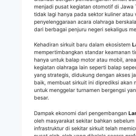
menjadi pusat kegiatan otomotif di Jawa 
tidak lagi hanya pada sektor kuliner ata
penyelenggaraan acara olahraga berskal
dari berbagai penjuru negeri sekaligus m
Kehadiran sirkuit baru dalam ekosistem
L
mempertimbangkan standar keamanan ting
hanya untuk balap motor atau mobil, area 
kegiatan olahraga lain seperti balap sepe
yang strategis, didukung dengan akses ja
baik, membuat sirkuit ini diprediksi akan
untuk menggelar turnamen bergengsi yang
besar.
Dampak ekonomi dari pengembangan
La
oleh masyarakat sekitar bahkan sebelu
infrastruktur di sekitar sirkuit telah mem
pusat oleh-oleh yang dikelola secara pr