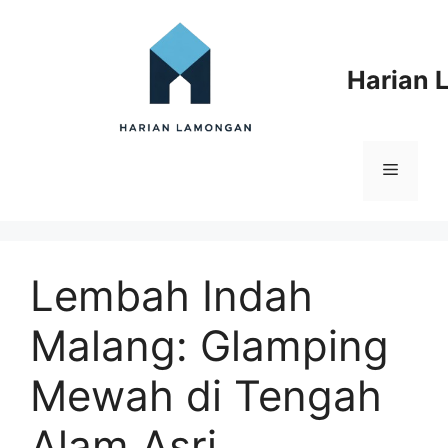
Langsung
ke
isi
Harian
Menu
Lembah Indah
Malang: Glamping
Mewah di Tengah
Alam Asri