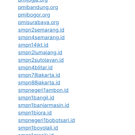
pmibandung.org
pmibogor.org
pmisurabaya.org
smpn2semarang.id
smpn4semarang.id
smpn14jkt.id
smpn2lumajang.id
smpn2sutojayan.id
smpn4blitar.id
smpn78jakarta.id
smpn88jakarta.id
smpnegeri1ambon.id
smpn1bangil.id
smpn1banjarmasin.id
smpn1biora.id
smpnegeri1bobotsari.id
smpn1boyolali.id