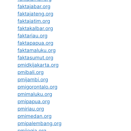
faktajabar.org
faktajateng.org
faktajatim.org
faktakalbar.org
faktariau.org
faktapapua.org
faktamaluku.org
faktasumut.org
pmidkijakarta.org
pmibali.org
pmijambi.org
pmigorontalo.org
pmimaluku.org
pmipapua.org
pmiriau.org
pmimedan.org
pmipalembang.org
pmijogja.org