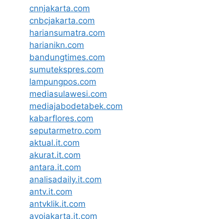
cnnjakarta.com
cnbcjakarta.com
hariansumatra.com
harianikn.com
bandungtimes.com
sumutekspres.com
lampungpos.com
mediasulawesi.com
mediajabodetabek.com
kabarflores.com
seputarmetro.com
aktual.it.com
akurat.it.com
antara.it.com
analisadaily.it.com
antv.it.com
antvklik.it.com
ayojakarta.it.com