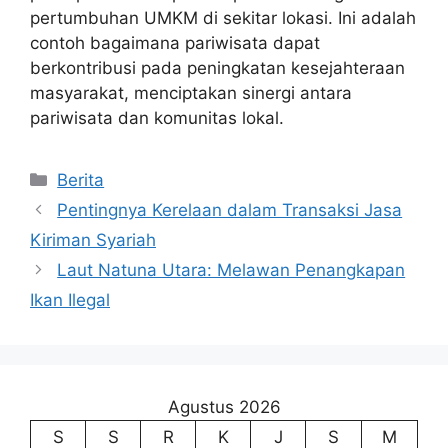
pertumbuhan UMKM di sekitar lokasi. Ini adalah
contoh bagaimana pariwisata dapat
berkontribusi pada peningkatan kesejahteraan
masyarakat, menciptakan sinergi antara
pariwisata dan komunitas lokal.
Kategori
Berita
Pentingnya Kerelaan dalam Transaksi Jasa
Kiriman Syariah
Laut Natuna Utara: Melawan Penangkapan
Ikan Ilegal
Agustus 2026
S
S
R
K
J
S
M