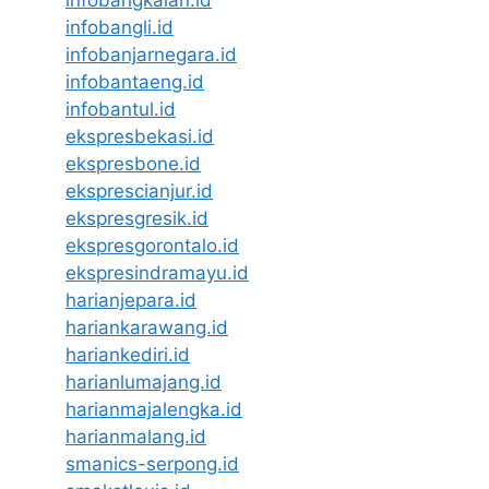
infobangli.id
infobanjarnegara.id
infobantaeng.id
infobantul.id
ekspresbekasi.id
ekspresbone.id
eksprescianjur.id
ekspresgresik.id
ekspresgorontalo.id
ekspresindramayu.id
harianjepara.id
hariankarawang.id
hariankediri.id
harianlumajang.id
harianmajalengka.id
harianmalang.id
smanics-serpong.id