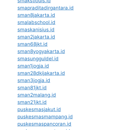
smakstlouis.id
smapraditadirgantara.id
sman8jakarta.id
smalabschool.id
smaskanisius.id
sman2jakarta.id
sman68jkt.id
sman8yogyakarta.id
smasungguldel.id
sman1jogja.id
sman28dkijakarta.id
sman3jogja.id
sman81jkt.id
sman2malang.id
sman21jkt.id
puskesmasjakut.id
puskesmasmampang.id
puskesmaspancoran.id