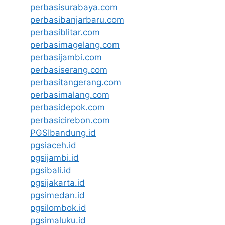
perbasisurabaya.com
perbasibanjarbaru.com
perbasiblitar.com
perbasimagelang.com
perbasijambi.com
perbasiserang.com
perbasitangerang.com
perbasimalang.com
perbasidepok.com
perbasicirebon.com
PGSIbandung.id
pgsiaceh.id
pgsijambi.id
pgsibali.id
pgsijakarta.id
pgsimedan.id
pgsilombok.id
pgsimaluku.id