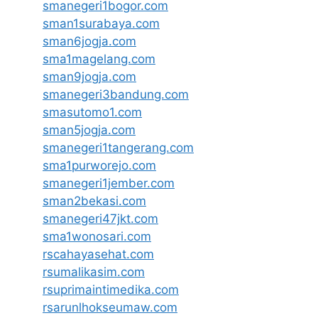
smanegeri1bogor.com
sman1surabaya.com
sman6jogja.com
sma1magelang.com
sman9jogja.com
smanegeri3bandung.com
smasutomo1.com
sman5jogja.com
smanegeri1tangerang.com
sma1purworejo.com
smanegeri1jember.com
sman2bekasi.com
smanegeri47jkt.com
sma1wonosari.com
rscahayasehat.com
rsumalikasim.com
rsuprimaintimedika.com
rsarunlhokseumaw.com