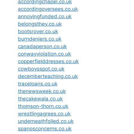
accordingchapel.co.uk
accordingoversees.co.uk
annoyingfunded.co.uk
belongsthey.co.uk
bootsrover.co.uk
burndeniers.co.uk
canadaperson.co.uk
conwayviolation.co.uk
copperfielddresses.co.uk
cowboysspot.co.uk
decemberteaching.co.uk
traceloans.co.uk
thenewsweek.co.uk
thecakewala.co.uk
thomson-thorn.co.uk
wrestlingagrees.co.uk
underneathfoiled.co.uk
spanosconcerns.co.uk