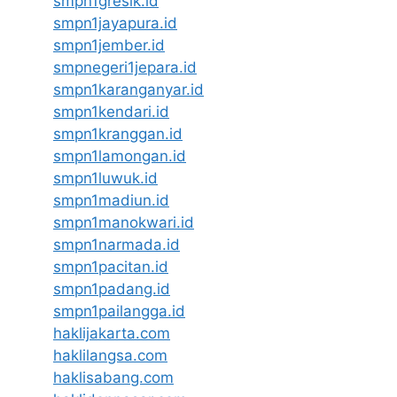
smpn1gresik.id
smpn1jayapura.id
smpn1jember.id
smpnegeri1jepara.id
smpn1karanganyar.id
smpn1kendari.id
smpn1kranggan.id
smpn1lamongan.id
smpn1luwuk.id
smpn1madiun.id
smpn1manokwari.id
smpn1narmada.id
smpn1pacitan.id
smpn1padang.id
smpn1pailangga.id
haklijakarta.com
haklilangsa.com
haklisabang.com