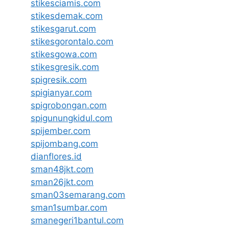
stikesciamis.com
stikesdemak.com
stikesgarut.com
stikesgorontalo.com
stikesgowa.com
stikesgresik.com
spigresik.com
spigianyar.com
spigrobongan.com
spigunungkidul.com
spijember.com
spijombang.com
dianflores.id
sman48jkt.com
sman26jkt.com
sman03semarang.com
sman1sumbar.com
smanegeri1bantul.com