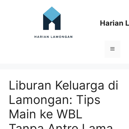
Langsung
ke
isi
Harian
Menu
Liburan Keluarga di
Lamongan: Tips
Main ke WBL
Tanpa Antre Lama