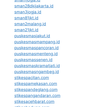
sman1jogja.id
sman28dkijakarta.id
sman3jogja.id
sman81jkt.id
sman2malang.id
sman21jkt.id
puskesmasjakut.id
puskesmasmampang.id
puskesmaspancoran.id
puskesmasmenteng.id
puskesmassenen.id
puskesmaskramatjati.id
puskesmasngambeg.id
stikespacitan.com
stikespamekasan.com
stikespandeglang.com
stikespangandaran.com
stikesacehbarat.com