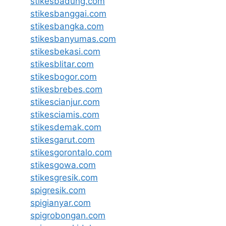
stikesbadung.com
stikesbanggai.com
stikesbangka.com
stikesbanyumas.com
stikesbekasi.com
stikesblitar.com
stikesbogor.com
stikesbrebes.com
stikescianjur.com
stikesciamis.com
stikesdemak.com
stikesgarut.com
stikesgorontalo.com
stikesgowa.com
stikesgresik.com
spigresik.com
spigianyar.com
spigrobongan.com