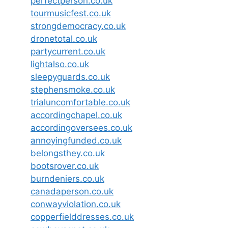
perfectperson.co.uk
tourmusicfest.co.uk
strongdemocracy.co.uk
dronetotal.co.uk
partycurrent.co.uk
lightalso.co.uk
sleepyguards.co.uk
stephensmoke.co.uk
trialuncomfortable.co.uk
accordingchapel.co.uk
accordingoversees.co.uk
annoyingfunded.co.uk
belongsthey.co.uk
bootsrover.co.uk
burndeniers.co.uk
canadaperson.co.uk
conwayviolation.co.uk
copperfielddresses.co.uk