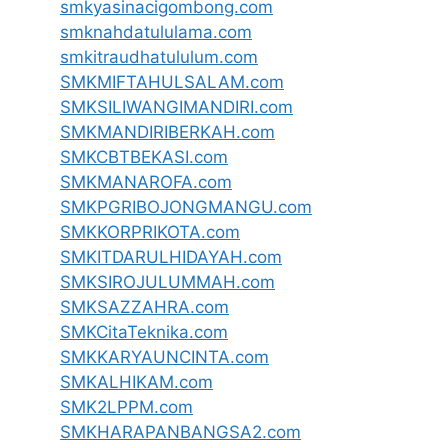
smkyasinacigombong.com
smknahdatululama.com
smkitraudhatululum.com
SMKMIFTAHULSALAM.com
SMKSILIWANGIMANDIRI.com
SMKMANDIRIBERKAH.com
SMKCBTBEKASI.com
SMKMANAROFA.com
SMKPGRIBOJONGMANGU.com
SMKKORPRIKOTA.com
SMKITDARULHIDAYAH.com
SMKSIROJULUMMAH.com
SMKSAZZAHRA.com
SMKCitaTeknika.com
SMKKARYAUNCINTA.com
SMKALHIKAM.com
SMK2LPPM.com
SMKHARAPANBANGSA2.com