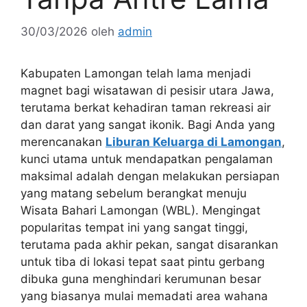
30/03/2026
oleh
admin
Kabupaten Lamongan telah lama menjadi
magnet bagi wisatawan di pesisir utara Jawa,
terutama berkat kehadiran taman rekreasi air
dan darat yang sangat ikonik. Bagi Anda yang
merencanakan
Liburan Keluarga di Lamongan
,
kunci utama untuk mendapatkan pengalaman
maksimal adalah dengan melakukan persiapan
yang matang sebelum berangkat menuju
Wisata Bahari Lamongan (WBL). Mengingat
popularitas tempat ini yang sangat tinggi,
terutama pada akhir pekan, sangat disarankan
untuk tiba di lokasi tepat saat pintu gerbang
dibuka guna menghindari kerumunan besar
yang biasanya mulai memadati area wahana