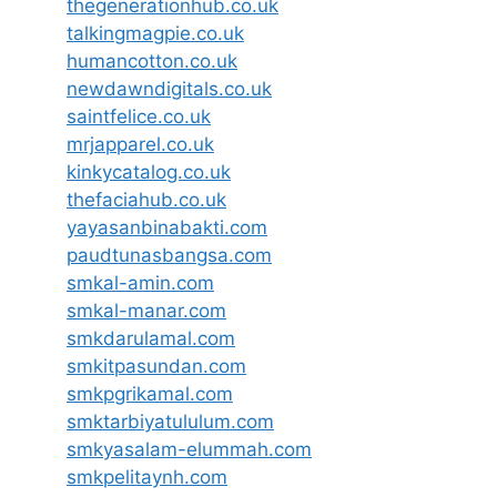
thegenerationhub.co.uk
talkingmagpie.co.uk
humancotton.co.uk
newdawndigitals.co.uk
saintfelice.co.uk
mrjapparel.co.uk
kinkycatalog.co.uk
thefaciahub.co.uk
yayasanbinabakti.com
paudtunasbangsa.com
smkal-amin.com
smkal-manar.com
smkdarulamal.com
smkitpasundan.com
smkpgrikamal.com
smktarbiyatululum.com
smkyasalam-elummah.com
smkpelitaynh.com