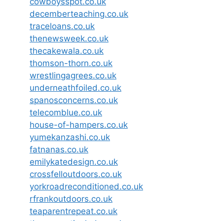
cowboysspot.co.uk
decemberteaching.co.uk
traceloans.co.uk
thenewsweek.co.uk
thecakewala.co.uk
thomson-thorn.co.uk
wrestlingagrees.co.uk
underneathfoiled.co.uk
spanosconcerns.co.uk
telecomblue.co.uk
house-of-hampers.co.uk
yumekanzashi.co.uk
fatnanas.co.uk
emilykatedesign.co.uk
crossfelloutdoors.co.uk
yorkroadreconditioned.co.uk
rfrankoutdoors.co.uk
teaparentrepeat.co.uk