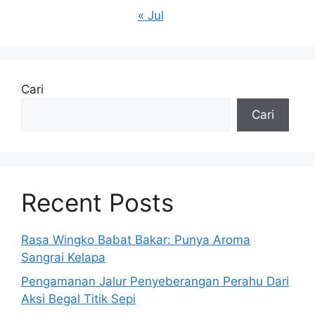
« Jul
Cari
Cari
Recent Posts
Rasa Wingko Babat Bakar: Punya Aroma
Sangrai Kelapa
Pengamanan Jalur Penyeberangan Perahu Dari
Aksi Begal Titik Sepi