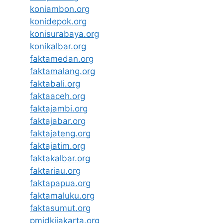
koniambon.org
konidepok.org
konisurabaya.org
konikalbar.org
faktamedan.org
faktamalang.org
faktabali.org
faktaaceh.org
faktajambi.org
faktajabar.org
faktajateng.org
faktajatim.org
faktakalbar.org
faktariau.org
faktapapua.org
faktamaluku.org
faktasumut.org
pmidkijakarta.org