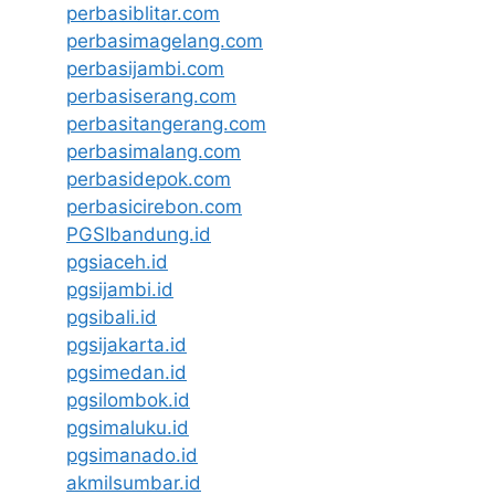
perbasiblitar.com
perbasimagelang.com
perbasijambi.com
perbasiserang.com
perbasitangerang.com
perbasimalang.com
perbasidepok.com
perbasicirebon.com
PGSIbandung.id
pgsiaceh.id
pgsijambi.id
pgsibali.id
pgsijakarta.id
pgsimedan.id
pgsilombok.id
pgsimaluku.id
pgsimanado.id
akmilsumbar.id