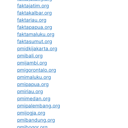
faktajatim.org
faktakalbar.org
faktariau.org
faktapapua.org
faktamaluku.org
faktasumut.org
pmidkijakarta.org
pmibali.org
pmijambi.org
pmigorontalo.org
pmimaluku.org
pmipapua.org
pmiriau.org
pmimedan.org
pmipalembang.org
pmijogja.org
pmibandung.org
pmibogor.org