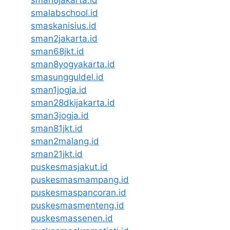
sman8jakarta.id
smalabschool.id
smaskanisius.id
sman2jakarta.id
sman68jkt.id
sman8yogyakarta.id
smasungguldel.id
sman1jogja.id
sman28dkijakarta.id
sman3jogja.id
sman81jkt.id
sman2malang.id
sman21jkt.id
puskesmasjakut.id
puskesmasmampang.id
puskesmaspancoran.id
puskesmasmenteng.id
puskesmassenen.id