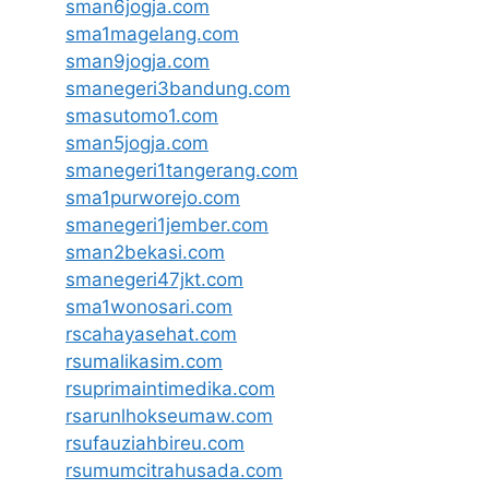
sman6jogja.com
sma1magelang.com
sman9jogja.com
smanegeri3bandung.com
smasutomo1.com
sman5jogja.com
smanegeri1tangerang.com
sma1purworejo.com
smanegeri1jember.com
sman2bekasi.com
smanegeri47jkt.com
sma1wonosari.com
rscahayasehat.com
rsumalikasim.com
rsuprimaintimedika.com
rsarunlhokseumaw.com
rsufauziahbireu.com
rsumumcitrahusada.com