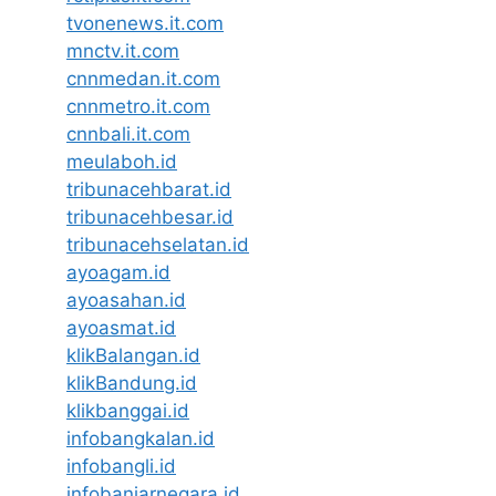
tvonenews.it.com
mnctv.it.com
cnnmedan.it.com
cnnmetro.it.com
cnnbali.it.com
meulaboh.id
tribunacehbarat.id
tribunacehbesar.id
tribunacehselatan.id
ayoagam.id
ayoasahan.id
ayoasmat.id
klikBalangan.id
klikBandung.id
klikbanggai.id
infobangkalan.id
infobangli.id
infobanjarnegara.id