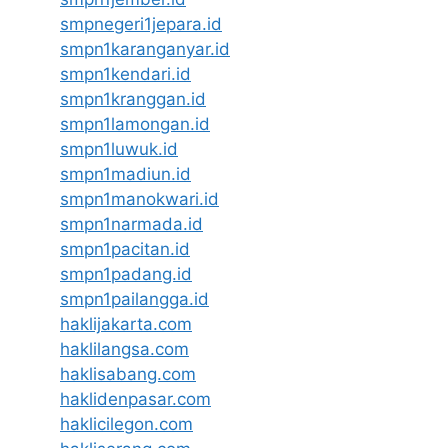
smpnegeri1jepara.id
smpn1karanganyar.id
smpn1kendari.id
smpn1kranggan.id
smpn1lamongan.id
smpn1luwuk.id
smpn1madiun.id
smpn1manokwari.id
smpn1narmada.id
smpn1pacitan.id
smpn1padang.id
smpn1pailangga.id
haklijakarta.com
haklilangsa.com
haklisabang.com
haklidenpasar.com
haklicilegon.com