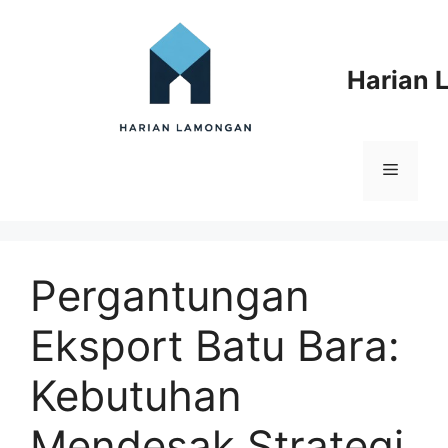
Langsung
ke
isi
Harian
Menu
Pergantungan
Eksport Batu Bara:
Kebutuhan
Mendesak Strategi