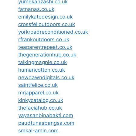
yumekanzashi.co.uk
fatnanas.co.uk
emilykatedesign.co.uk
crossfelloutdoors.co.uk
yorkroadreconditioned.co.uk
rfrankoutdoors.co.uk
teaparentrepeat.co.uk
thegenerationhub.co.uk
talkingmagpie.co.uk
humancotton.co.uk
newdawndigitals.co.uk
saintfelice.co.uk
mrjapparel.co.uk
kinkycatalog.co.uk
thefaciahub.co.uk
yayasanbinabakti.com
paudtunasbangsa.com
smkal-amin.com