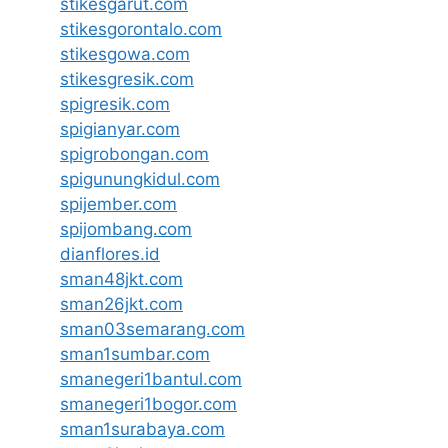
stikesgarut.com
stikesgorontalo.com
stikesgowa.com
stikesgresik.com
spigresik.com
spigianyar.com
spigrobongan.com
spigunungkidul.com
spijember.com
spijombang.com
dianflores.id
sman48jkt.com
sman26jkt.com
sman03semarang.com
sman1sumbar.com
smanegeri1bantul.com
smanegeri1bogor.com
sman1surabaya.com