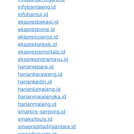
infobantaeng.id
infobantul.id
ekspresbekasi.id
ekspresbone.id
eksprescianjur.id
ekspresgresik.id
ekspresgorontalo.id
ekspresindramayu.id
harianjepara.id
hariankarawang.id
hariankediri.id
harianlumajang.id
harianmajalengka.id
harianmalang.id
smanics-serpong.id
smakstlouis.id
smapraditadirgantara.id