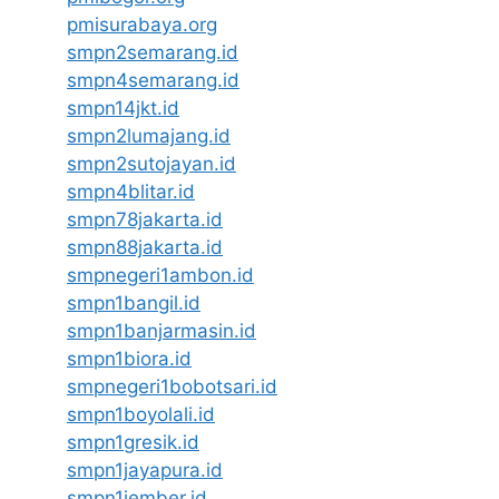
pmisurabaya.org
smpn2semarang.id
smpn4semarang.id
smpn14jkt.id
smpn2lumajang.id
smpn2sutojayan.id
smpn4blitar.id
smpn78jakarta.id
smpn88jakarta.id
smpnegeri1ambon.id
smpn1bangil.id
smpn1banjarmasin.id
smpn1biora.id
smpnegeri1bobotsari.id
smpn1boyolali.id
smpn1gresik.id
smpn1jayapura.id
smpn1jember.id