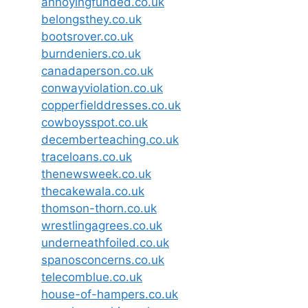
annoyingfunded.co.uk
belongsthey.co.uk
bootsrover.co.uk
burndeniers.co.uk
canadaperson.co.uk
conwayviolation.co.uk
copperfielddresses.co.uk
cowboysspot.co.uk
decemberteaching.co.uk
traceloans.co.uk
thenewsweek.co.uk
thecakewala.co.uk
thomson-thorn.co.uk
wrestlingagrees.co.uk
underneathfoiled.co.uk
spanosconcerns.co.uk
telecomblue.co.uk
house-of-hampers.co.uk