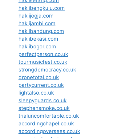
hakliserang.com
haklibengkulu.com
haklijogja.com
haklijambi.com
haklibandung.com
haklibekasi.com
haklibogor.com
perfectperson.co.uk
tourmusicfest.co.uk
strongdemocracy.co.uk
dronetotal.co.uk
partycurrent.co.uk
lightalso.co.uk
sleepyguards.co.uk
stephensmoke.co.uk
trialuncomfortable.co.uk
accordingchapel.co.uk
accordingoversees.co.uk