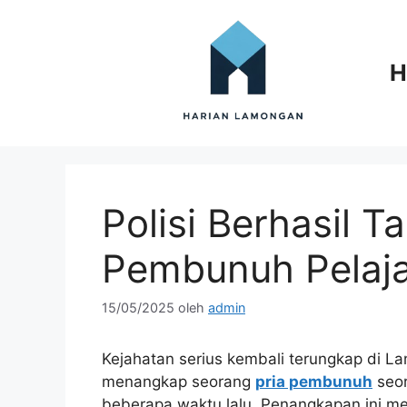
Langsung
ke
isi
H
Polisi Berhasil T
Pembunuh Pelaj
15/05/2025
oleh
admin
Kejahatan serius kembali terungkap di La
menangkap seorang
pria pembunuh
seor
beberapa waktu lalu. Penangkapan ini m