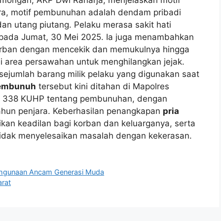
amongan, AKP Dwi Raharja, menjelaskan motif
a, motif pembunuhan adalah dendam pribadi
an utang piutang. Pelaku merasa sakit hati
 pada Jumat, 30 Mei 2025. Ia juga menambahkan
orban dengan mencekik dan memukulnya hingga
 area persawahan untuk menghilangkan jejak.
sejumlah barang milik pelaku yang digunakan saat
pembunuh
tersebut kini ditahan di Mapolres
al 338 KUHP tentang pembunuhan, dengan
hun penjara. Keberhasilan penangkapan
pria
kan keadilan bagi korban dan keluarganya, serta
 tidak menyelesaikan masalah dengan kekerasan.
ahgunaan Ancam Generasi Muda
arat