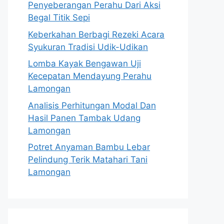
Penyeberangan Perahu Dari Aksi
Begal Titik Sepi
Keberkahan Berbagi Rezeki Acara
Syukuran Tradisi Udik-Udikan
Lomba Kayak Bengawan Uji
Kecepatan Mendayung Perahu
Lamongan
Analisis Perhitungan Modal Dan
Hasil Panen Tambak Udang
Lamongan
Potret Anyaman Bambu Lebar
Pelindung Terik Matahari Tani
Lamongan