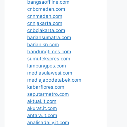
bangsaoffline.com
cnbcmedan.com
cnnmedan.com
cnnjakarta.com
cnbcjakarta.com
hariansumatra.com
harianikn.com
bandungtimes.com
sumutekspres.com
lampungpos.com
mediasulawesi.com
mediajabodetabek.com
kabarflores.com
seputarmetro.com
aktual.it.com
akurat.it.com
antara.it.com
analisadaily.it.com