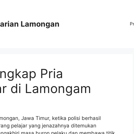
arian Lamongan
P
angkap Pria
ar di Lamongam
mongan, Jawa Timur, ketika polisi berhasil
ang pelajar yang jenazahnya ditemukan
engakhiri masa buron pelaku dan membawa titik