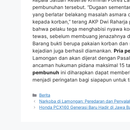
Kepala Satuan Reserse Kriminal Polres L
pembunuhan tersebut. “Dugaan sementar
yang berlatar belakang masalah asmara d
kepada korban,” terang AKP Dwi Raharja
bahwa pelaku tega menghabisi nyawa k
tewas, sebelum membuang jenazahnya di
Barang bukti berupa pakaian korban dan 
kejadian juga berhasil diamankan.
Pria 
Lamongan dan akan dijerat dengan Pas
ancaman hukuman pidana maksimal 15 ta
pembunuh
ini diharapkan dapat memberi
menjadi peringatan bagi siapapun untuk
Kategori
Berita
Narkoba di Lamongan: Peredaran dan Penyal
Honda PCX160 Generasi Baru Hadir di Jawa B