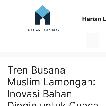
Langsung
ke
isi
Harian
Menu
Tren Busana
Muslim Lamongan:
Inovasi Bahan
Dingin untuk Cuaca