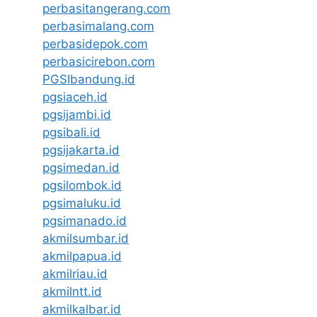
perbasitangerang.com
perbasimalang.com
perbasidepok.com
perbasicirebon.com
PGSIbandung.id
pgsiaceh.id
pgsijambi.id
pgsibali.id
pgsijakarta.id
pgsimedan.id
pgsilombok.id
pgsimaluku.id
pgsimanado.id
akmilsumbar.id
akmilpapua.id
akmilriau.id
akmilntt.id
akmilkalbar.id