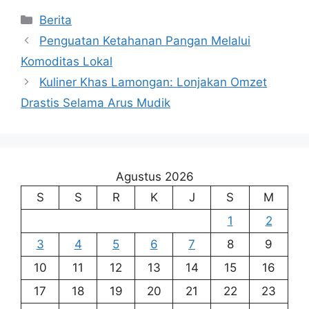
Kategori
Berita
Penguatan Ketahanan Pangan Melalui
Komoditas Lokal
Kuliner Khas Lamongan: Lonjakan Omzet
Drastis Selama Arus Mudik
Agustus 2026
S
S
R
K
J
S
M
1
2
3
4
5
6
7
8
9
10
11
12
13
14
15
16
17
18
19
20
21
22
23