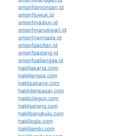
smpn1lamongan.id
smpn1luwuk.id
smpn1madiun.id
smpn1manokwari.id
smpn1narmada.id
smpn1pacitan.id
smpn1padang.id
smpn1pailangga.id
haklijakarta.com
haklilangsa.com
haklisabang.com
haklidenpasar.com
haklicilegon.com
hakliserang.com
haklibengkulu.com
haklijogja.com
haklijambi.com