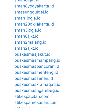
sman68jkt.id
sman8yogyakarta.id
smasungguldel.id
sman1jogja.id
sman28dkijakarta.id
sman3jogja.id
sman81jkt.id
sman2malang.id
sman21jkt.id
puskesmasjakut.id
puskesmasmampang.id
puskesmaspancoran.id
puskesmasmenteng.id
puskesmassenen.id
puskesmaskramatjati.id
puskesmasngambeg.id
stikespacitan.com
stikespamekasan.com