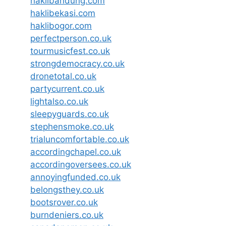
haklibandung.com
haklibekasi.com
haklibogor.com
perfectperson.co.uk
tourmusicfest.co.uk
strongdemocracy.co.uk
dronetotal.co.uk
partycurrent.co.uk
lightalso.co.uk
sleepyguards.co.uk
stephensmoke.co.uk
trialuncomfortable.co.uk
accordingchapel.co.uk
accordingoversees.co.uk
annoyingfunded.co.uk
belongsthey.co.uk
bootsrover.co.uk
burndeniers.co.uk