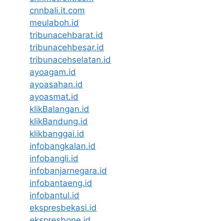
cnnbali.it.com
meulaboh.id
tribunacehbarat.id
tribunacehbesar.id
tribunacehselatan.id
ayoagam.id
ayoasahan.id
ayoasmat.id
klikBalangan.id
klikBandung.id
klikbanggai.id
infobangkalan.id
infobangli.id
infobanjarnegara.id
infobantaeng.id
infobantul.id
ekspresbekasi.id
ekspresbone.id