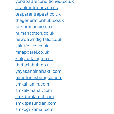
yorkroadreconditioned.co.uk
rfrankoutdoors.co.uk
teaparentrepeat.co.uk
thegenerationhub.co.uk
talkingmagpie.co.uk
humancotton.co.uk
newdawndigitals.co.uk
saintfelice.co.uk
mrjapparel.co.uk
kinkycatalog.co.uk
thefaciahub.co.uk
yayasanbinabakti.com
paudtunasbangsa.com
smkal-amin.com
smkal-manar.com
smkdarulamal.com
smkitpasundan.com
smkpgrikamal.com