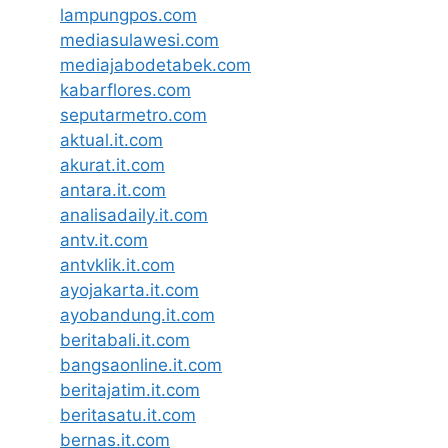
lampungpos.com
mediasulawesi.com
mediajabodetabek.com
kabarflores.com
seputarmetro.com
aktual.it.com
akurat.it.com
antara.it.com
analisadaily.it.com
antv.it.com
antvklik.it.com
ayojakarta.it.com
ayobandung.it.com
beritabali.it.com
bangsaonline.it.com
beritajatim.it.com
beritasatu.it.com
bernas.it.com