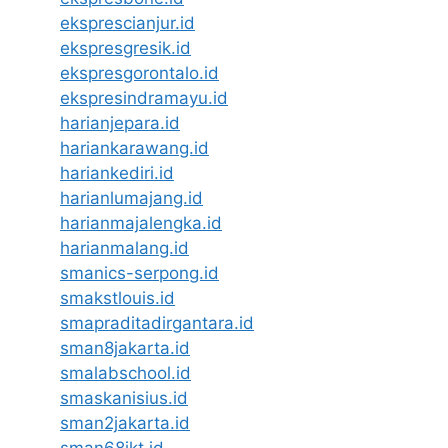
eksprescianjur.id
ekspresgresik.id
ekspresgorontalo.id
ekspresindramayu.id
harianjepara.id
hariankarawang.id
hariankediri.id
harianlumajang.id
harianmajalengka.id
harianmalang.id
smanics-serpong.id
smakstlouis.id
smapraditadirgantara.id
sman8jakarta.id
smalabschool.id
smaskanisius.id
sman2jakarta.id