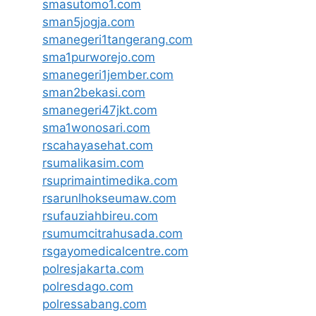
smasutomo1.com
sman5jogja.com
smanegeri1tangerang.com
sma1purworejo.com
smanegeri1jember.com
sman2bekasi.com
smanegeri47jkt.com
sma1wonosari.com
rscahayasehat.com
rsumalikasim.com
rsuprimaintimedika.com
rsarunlhokseumaw.com
rsufauziahbireu.com
rsumumcitrahusada.com
rsgayomedicalcentre.com
polresjakarta.com
polresdago.com
polressabang.com