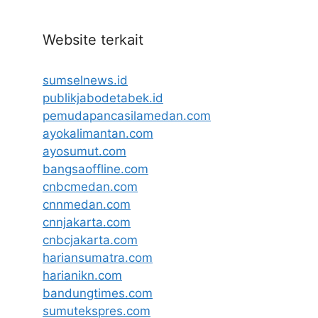
Website terkait
sumselnews.id
publikjabodetabek.id
pemudapancasilamedan.com
ayokalimantan.com
ayosumut.com
bangsaoffline.com
cnbcmedan.com
cnnmedan.com
cnnjakarta.com
cnbcjakarta.com
hariansumatra.com
harianikn.com
bandungtimes.com
sumutekspres.com