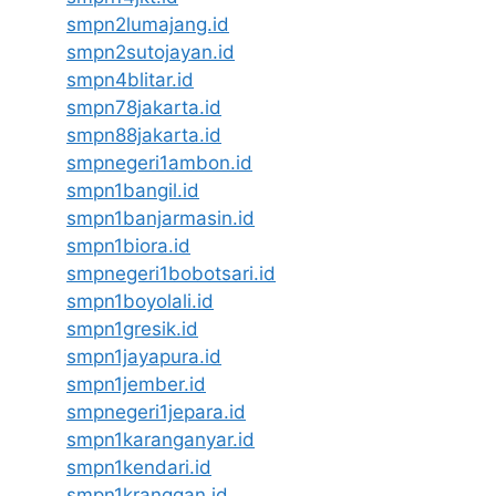
smpn2lumajang.id
smpn2sutojayan.id
smpn4blitar.id
smpn78jakarta.id
smpn88jakarta.id
smpnegeri1ambon.id
smpn1bangil.id
smpn1banjarmasin.id
smpn1biora.id
smpnegeri1bobotsari.id
smpn1boyolali.id
smpn1gresik.id
smpn1jayapura.id
smpn1jember.id
smpnegeri1jepara.id
smpn1karanganyar.id
smpn1kendari.id
smpn1kranggan.id