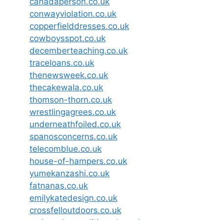
canadaperson.co.uk
conwayviolation.co.uk
copperfielddresses.co.uk
cowboysspot.co.uk
decemberteaching.co.uk
traceloans.co.uk
thenewsweek.co.uk
thecakewala.co.uk
thomson-thorn.co.uk
wrestlingagrees.co.uk
underneathfoiled.co.uk
spanosconcerns.co.uk
telecomblue.co.uk
house-of-hampers.co.uk
yumekanzashi.co.uk
fatnanas.co.uk
emilykatedesign.co.uk
crossfelloutdoors.co.uk