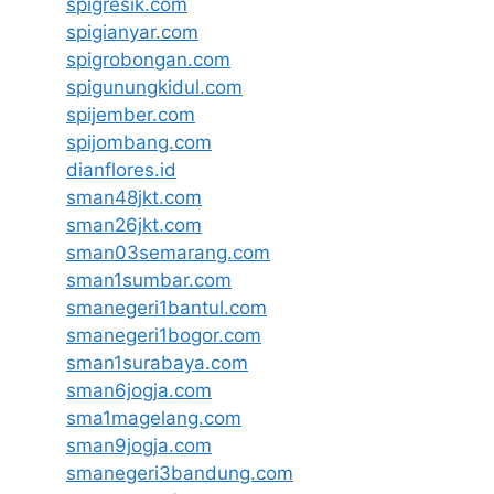
spigresik.com
spigianyar.com
spigrobongan.com
spigunungkidul.com
spijember.com
spijombang.com
dianflores.id
sman48jkt.com
sman26jkt.com
sman03semarang.com
sman1sumbar.com
smanegeri1bantul.com
smanegeri1bogor.com
sman1surabaya.com
sman6jogja.com
sma1magelang.com
sman9jogja.com
smanegeri3bandung.com