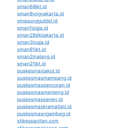
sman68jkt.id
sman8yogyakarta.id
smasungguldel.id
sman1jogja.id
sman28dkijakarta.id
sman3jogja.id
sman81jkt.id
sman2malang.id
sman21jkt.id
puskesmasjakut.id
puskesmasmampang.id
puskesmaspancoran.id
puskesmasmenteng.id
puskesmassenen.id
puskesmaskramatjati.id
puskesmasngambeg.id
stikespacitan.com