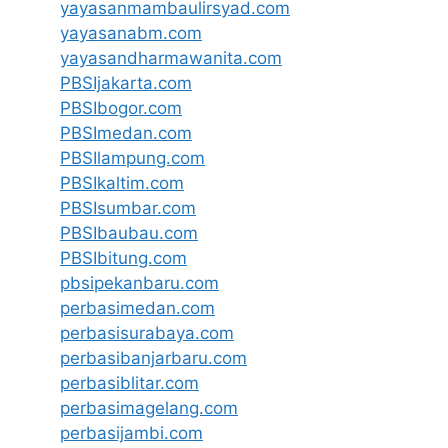
yayasanmambaulirsyad.com
yayasanabm.com
yayasandharmawanita.com
PBSIjakarta.com
PBSIbogor.com
PBSImedan.com
PBSIlampung.com
PBSIkaltim.com
PBSIsumbar.com
PBSIbaubau.com
PBSIbitung.com
pbsipekanbaru.com
perbasimedan.com
perbasisurabaya.com
perbasibanjarbaru.com
perbasiblitar.com
perbasimagelang.com
perbasijambi.com