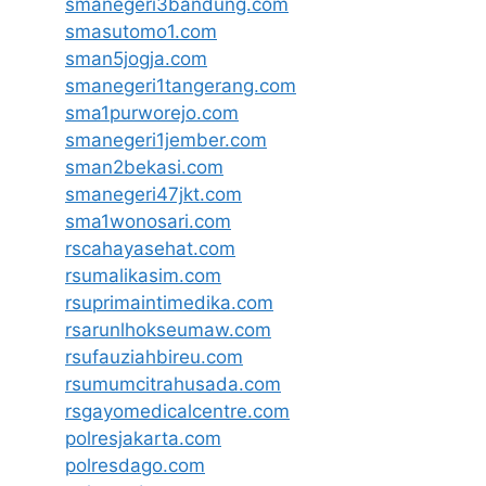
smanegeri3bandung.com
smasutomo1.com
sman5jogja.com
smanegeri1tangerang.com
sma1purworejo.com
smanegeri1jember.com
sman2bekasi.com
smanegeri47jkt.com
sma1wonosari.com
rscahayasehat.com
rsumalikasim.com
rsuprimaintimedika.com
rsarunlhokseumaw.com
rsufauziahbireu.com
rsumumcitrahusada.com
rsgayomedicalcentre.com
polresjakarta.com
polresdago.com