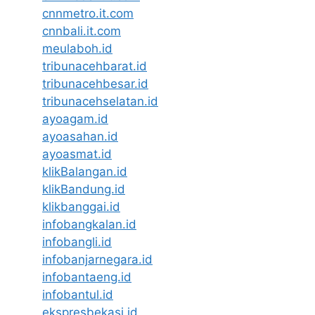
cnnmetro.it.com
cnnbali.it.com
meulaboh.id
tribunacehbarat.id
tribunacehbesar.id
tribunacehselatan.id
ayoagam.id
ayoasahan.id
ayoasmat.id
klikBalangan.id
klikBandung.id
klikbanggai.id
infobangkalan.id
infobangli.id
infobanjarnegara.id
infobantaeng.id
infobantul.id
ekspresbekasi.id