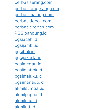
perbasiserang.com
perbasitangerang.com
perbasimalang.com
perbasidepok.com
perbasicirebon.com
PGSIbandung.id
pgsiaceh.id
pgsijambi.id
pgsibali.id
pgsijakarta.id
pgsimedan.id
pgsilombok.id
pgsimaluku.id
pgsimanado.id
akmilsumbar.id
akmilpapua.id
akmilriau.id
akmilntt.id