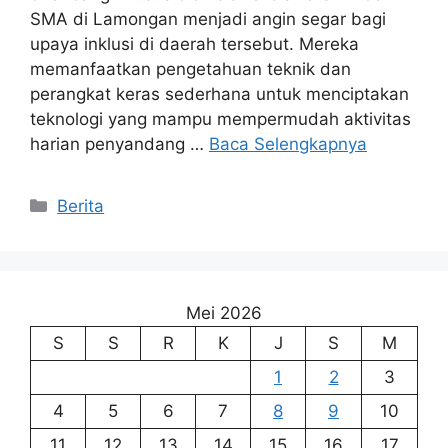
SMA di Lamongan menjadi angin segar bagi
upaya inklusi di daerah tersebut. Mereka
memanfaatkan pengetahuan teknik dan
perangkat keras sederhana untuk menciptakan
teknologi yang mampu mempermudah aktivitas
harian penyandang …
Baca Selengkapnya
Kategori
Berita
Mei 2026
S
S
R
K
J
S
M
1
2
3
4
5
6
7
8
9
10
11
12
13
14
15
16
17