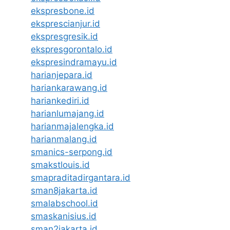
ekspresbone.id
eksprescianjur.id
ekspresgresik.id
ekspresgorontalo.id
ekspresindramayu.id
harianjepara.id
hariankarawang.id
hariankediri.id
harianlumajang.id
harianmajalengka.id
harianmalang.id
smanics-serpong.id
smakstlouis.id
smapraditadirgantara.id
sman8jakarta.id
smalabschool.id
smaskanisius.id
sman2jakarta.id