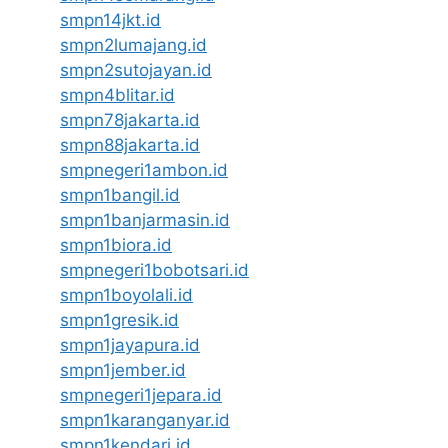
smpn14jkt.id
smpn2lumajang.id
smpn2sutojayan.id
smpn4blitar.id
smpn78jakarta.id
smpn88jakarta.id
smpnegeri1ambon.id
smpn1bangil.id
smpn1banjarmasin.id
smpn1biora.id
smpnegeri1bobotsari.id
smpn1boyolali.id
smpn1gresik.id
smpn1jayapura.id
smpn1jember.id
smpnegeri1jepara.id
smpn1karanganyar.id
smpn1kendari.id