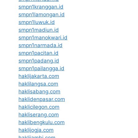
smpn1kranggan.id
smpn1lamongan.id
smpn1luwuk.id
smpn1madiun.id
smpn1manokwari.id
smpn1narmada.id
smpn1pacitan.id
smpn1padang.id
smpn1pailangga.id
haklijakarta.com
haklilangsa.com
haklisabang.com
haklidenpasar.com
haklicilegon.com
hakliserang.com
haklibengkulu.com
haklijogja.com
haklijambi.com