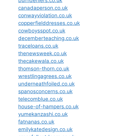
burndeniers.co.uk
canadaperson.co.uk
conwayviolation.co.uk
copperfielddresses.co.uk
cowboysspot.co.uk
decemberteaching.co.uk
traceloans.co.uk
thenewsweek.co.uk
thecakewala.co.uk
thomson-thorn.co.uk
wrestlingagrees.co.uk
underneathfoiled.co.uk
spanosconcerns.co.uk
telecomblue.co.uk
house-of-hampers.co.uk
yumekanzashi.co.uk
fatnanas.co.uk
emilykatedesign.co.uk