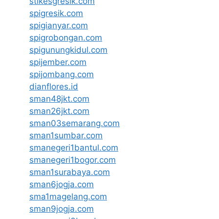
stikesgresik.com
spigresik.com
spigianyar.com
spigrobongan.com
spigunungkidul.com
spijember.com
spijombang.com
dianflores.id
sman48jkt.com
sman26jkt.com
sman03semarang.com
sman1sumbar.com
smanegeri1bantul.com
smanegeri1bogor.com
sman1surabaya.com
sman6jogja.com
sma1magelang.com
sman9jogja.com