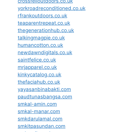
crossfelloutdoors.co.uk
yorkroadreconditioned.co.uk
rfrankoutdoors.co.uk
teaparentrepeat.co.uk
thegenerationhub.co.uk
talkingmagpie.co.uk
humancotton.co.uk
newdawndigitals.co.uk
saintfelice.co.uk
mrjapparel.co.uk
kinkycatalog.co.uk
thefaciahub.co.uk
yayasanbinabakti.com
paudtunasbangsa.com
smkal-amin.com
smkal-manar.com
smkdarulamal.com
smkitpasundan.com