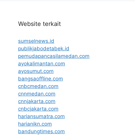
Website terkait
sumselnews.id
publikjabodetabek.id
pemudapancasilamedan.com
ayokalimantan.com
ayosumut.com
bangsaoffline.com
cnbcmedan.com
cnnmedan.com
cnnjakarta.com
cnbcjakarta.com
hariansumatra.com
harianikn.com
bandungtimes.com