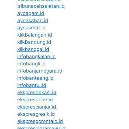
tribunacehselatan.id
ayoagam.id
ayoasahan.id
ayoasmat.id
klikBalangan.id
klikBandung.id
klikbanggai.id
infobangkalan.id
infobangli.id
infobanjarnegara.id
infobantaeng.id
infobantul.id
ekspresbekasi.id
ekspresbone.id
eksprescianjur.id
ekspresgresik.id
ekspresgorontalo.id
ekspresindramayu.id