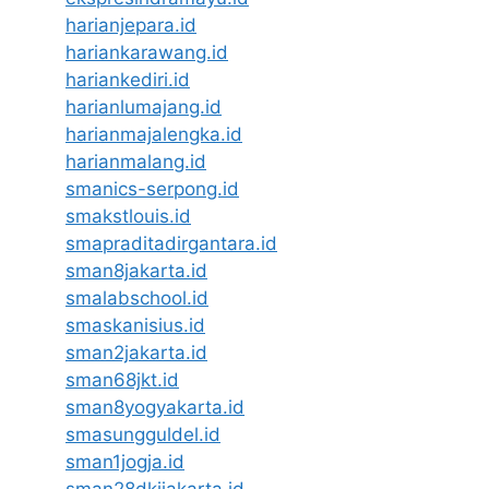
harianjepara.id
hariankarawang.id
hariankediri.id
harianlumajang.id
harianmajalengka.id
harianmalang.id
smanics-serpong.id
smakstlouis.id
smapraditadirgantara.id
sman8jakarta.id
smalabschool.id
smaskanisius.id
sman2jakarta.id
sman68jkt.id
sman8yogyakarta.id
smasungguldel.id
sman1jogja.id