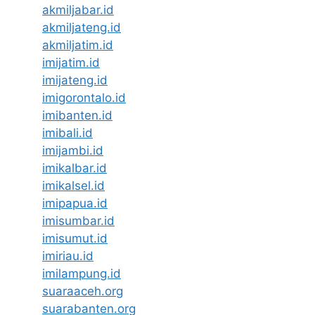
akmiljabar.id
akmiljateng.id
akmiljatim.id
imijatim.id
imijateng.id
imigorontalo.id
imibanten.id
imibali.id
imijambi.id
imikalbar.id
imikalsel.id
imipapua.id
imisumbar.id
imisumut.id
imiriau.id
imilampung.id
suaraaceh.org
suarabanten.org