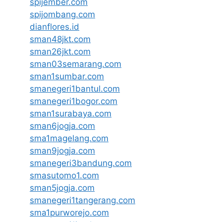
spijember.com
spijombang.com
dianflores.id
sman48jkt.com
sman26jkt.com
sman03semarang.com
sman1sumbar.com
smanegeri1bantul.com
smanegeri1bogor.com
sman1surabaya.com
sman6jogja.com
sma1magelang.com
sman9jogja.com
smanegeri3bandung.com
smasutomo1.com
sman5jogja.com
smanegeri1tangerang.com
sma1purworejo.com