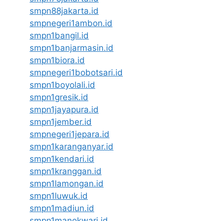
smpn88jakarta.id
smpnegeri1ambon.id
smpn1bangil.id
smpn1banjarmasin.id
smpn1biora.id
smpnegeri1bobotsari.id
smpn1boyolali.id
smpn1gresik.id
smpn1jayapura.id
smpn1jember.id
smpnegeri1jepara.id
smpn1karanganyar.id
smpn1kendari.id
smpn1kranggan.id
smpn1lamongan.id
smpn1luwuk.id
smpn1madiun.id
smpn1manokwari.id