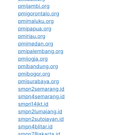
pmijambi.org
pmigorontalo.org
pmimaluku.org
pmipapua.org
pmiriau.org
pmimedan.org
pmipalembang.org
pmijogja.org
pmibandung.org
pmibogor.org
pmisurabaya.org
smpn2semarang.id
smpn4semarang.id
smpn14jkt.id
smpn2lumajang.id
smpn2sutojayan.id
smpn4blitar.id
smpn78jakarta.id