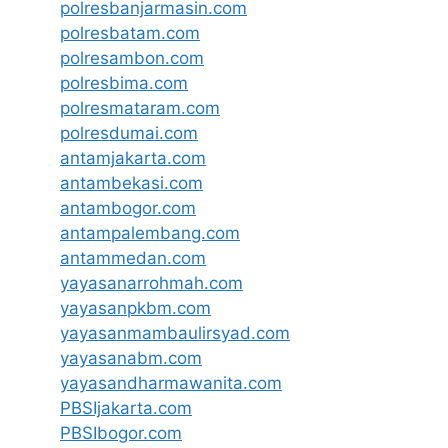
polresbanjarmasin.com
polresbatam.com
polresambon.com
polresbima.com
polresmataram.com
polresdumai.com
antamjakarta.com
antambekasi.com
antambogor.com
antampalembang.com
antammedan.com
yayasanarrohmah.com
yayasanpkbm.com
yayasanmambaulirsyad.com
yayasanabm.com
yayasandharmawanita.com
PBSIjakarta.com
PBSIbogor.com