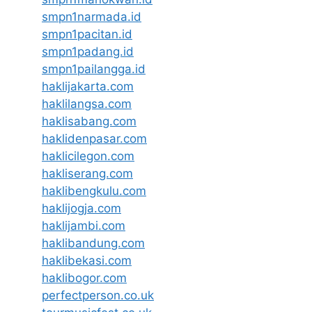
smpn1narmada.id
smpn1pacitan.id
smpn1padang.id
smpn1pailangga.id
haklijakarta.com
haklilangsa.com
haklisabang.com
haklidenpasar.com
haklicilegon.com
hakliserang.com
haklibengkulu.com
haklijogja.com
haklijambi.com
haklibandung.com
haklibekasi.com
haklibogor.com
perfectperson.co.uk