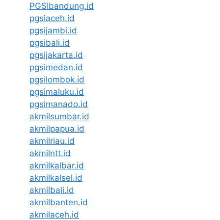
PGSIbandung.id
pgsiaceh.id
pgsijambi.id
pgsibali.id
pgsijakarta.id
pgsimedan.id
pgsilombok.id
pgsimaluku.id
pgsimanado.id
akmilsumbar.id
akmilpapua.id
akmilriau.id
akmilntt.id
akmilkalbar.id
akmilkalsel.id
akmilbali.id
akmilbanten.id
akmilaceh.id