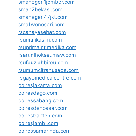
smanegeri1jember.com
sman2bekasi.com
smanegeri47jkt.com
sma1wonosari.com
rscahayasehat.com
rsumalikasim.com
rsuprimaintimedika.com
rsarunlhokseumaw.com
rsufauziahbireu.com
rsumumcitrahusada.com
rsgayomedicalcentre.com
polresjakarta.com
polresdago.com
polressabang.com
polresdenpasar.com
polresbanten.com
polresjambi.com
polressamarinda.com