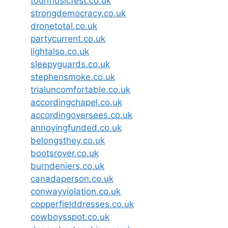
tourmusicfest.co.uk
strongdemocracy.co.uk
dronetotal.co.uk
partycurrent.co.uk
lightalso.co.uk
sleepyguards.co.uk
stephensmoke.co.uk
trialuncomfortable.co.uk
accordingchapel.co.uk
accordingoversees.co.uk
annoyingfunded.co.uk
belongsthey.co.uk
bootsrover.co.uk
burndeniers.co.uk
canadaperson.co.uk
conwayviolation.co.uk
copperfielddresses.co.uk
cowboysspot.co.uk