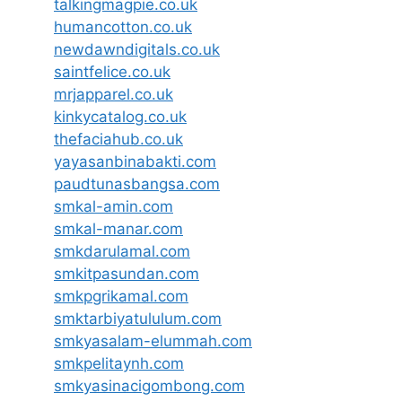
talkingmagpie.co.uk
humancotton.co.uk
newdawndigitals.co.uk
saintfelice.co.uk
mrjapparel.co.uk
kinkycatalog.co.uk
thefaciahub.co.uk
yayasanbinabakti.com
paudtunasbangsa.com
smkal-amin.com
smkal-manar.com
smkdarulamal.com
smkitpasundan.com
smkpgrikamal.com
smktarbiyatululum.com
smkyasalam-elummah.com
smkpelitaynh.com
smkyasinacigombong.com