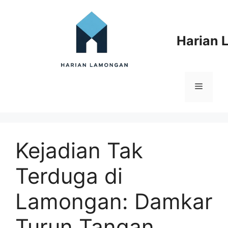
Langsung
ke
isi
Harian
Menu
Kejadian Tak
Terduga di
Lamongan: Damkar
Turun Tangan