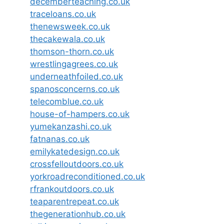
decemberteaching.co.uk
traceloans.co.uk
thenewsweek.co.uk
thecakewala.co.uk
thomson-thorn.co.uk
wrestlingagrees.co.uk
underneathfoiled.co.uk
spanosconcerns.co.uk
telecomblue.co.uk
house-of-hampers.co.uk
yumekanzashi.co.uk
fatnanas.co.uk
emilykatedesign.co.uk
crossfelloutdoors.co.uk
yorkroadreconditioned.co.uk
rfrankoutdoors.co.uk
teaparentrepeat.co.uk
thegenerationhub.co.uk