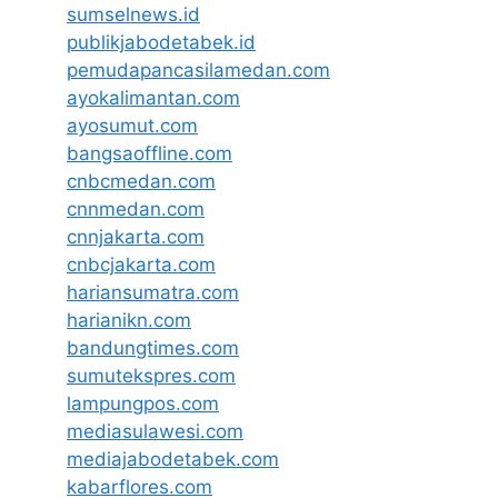
sumselnews.id
publikjabodetabek.id
pemudapancasilamedan.com
ayokalimantan.com
ayosumut.com
bangsaoffline.com
cnbcmedan.com
cnnmedan.com
cnnjakarta.com
cnbcjakarta.com
hariansumatra.com
harianikn.com
bandungtimes.com
sumutekspres.com
lampungpos.com
mediasulawesi.com
mediajabodetabek.com
kabarflores.com