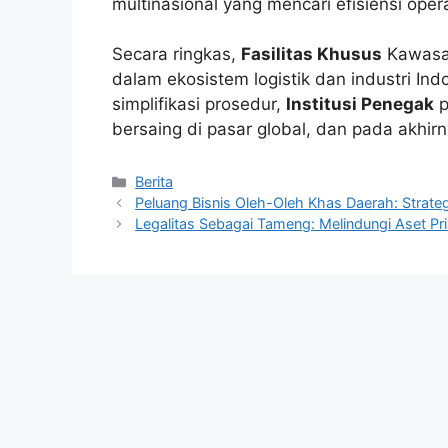
multinasional yang mencari efisiensi oper
Secara ringkas,
Fasilitas Khusus
Kawasan
dalam ekosistem logistik dan industri I
simplifikasi prosedur,
Institusi Penegak
p
bersaing di pasar global, dan pada akhir
Kategori
Berita
Peluang Bisnis Oleh-Oleh Khas Daerah: Strate
Legalitas Sebagai Tameng: Melindungi Aset Pr