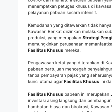
control
dan mematuhi aturan pabean yan
menempatkan petugas khusus di kawasa
pelayanan pabean secara intensif.
Kemudahan yang ditawarkan tidak hanya m
Kawasan Berikat diizinkan melakukan sub
produksi, yang merupakan
Strategi Peng
memungkinkan perusahaan memanfaatkan s
Fasilitas Khusus
mereka.
Pengawasan ketat yang diterapkan di Ka
pabean bertujuan mencegah penyalahgunaa
tanpa pembayaran pajak yang seharusnya
kunci utama agar
Fasilitas Khusus
ini da
Fasilitas Khusus
pabean ini merupakan
investasi asing langsung dan pembanguna
hambatan biaya dan birokrasi, Kawasan 