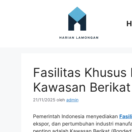
Langsung
ke
isi
H
Fasilitas Khusu
Kawasan Berika
21/11/2025
oleh
admin
Pemerintah Indonesia menyediakan
Fasi
ekspor, dan pertumbuhan industri manufa
penting adalah Kawasan Berikat (
Bonded