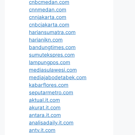
cnbcmedan.com
cnnmedan.com
cnnjakarta.com
cnbcjakarta.com
hariansumatra.com
harianikn.com
bandungtimes.com
sumutekspres.com
lampungpos.com
mediasulawesi.com
mediajabodetabek.com
kabarflores.com
seputarmetro.com
aktual.it.com
akurat.it.com
antara.it.com
analisadaily.it.com
antv.it.com