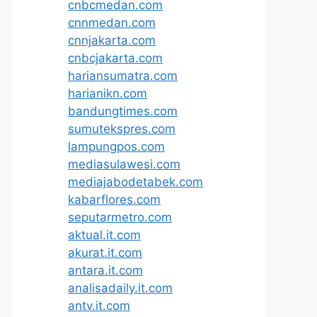
cnbcmedan.com
cnnmedan.com
cnnjakarta.com
cnbcjakarta.com
hariansumatra.com
harianikn.com
bandungtimes.com
sumutekspres.com
lampungpos.com
mediasulawesi.com
mediajabodetabek.com
kabarflores.com
seputarmetro.com
aktual.it.com
akurat.it.com
antara.it.com
analisadaily.it.com
antv.it.com