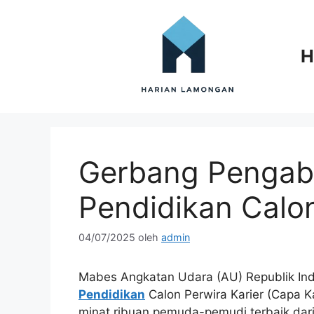
Langsung
ke
isi
H
Gerbang Pengab
Pendidikan Calon
04/07/2025
oleh
admin
Mabes Angkatan Udara (AU) Republik I
Pendidikan
Calon Perwira Karier (Capa 
minat ribuan pemuda-pemudi terbaik dari s