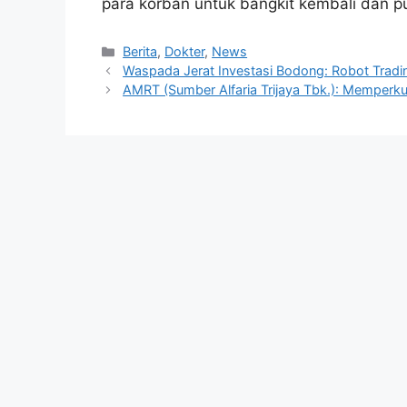
para korban untuk bangkit kembali dan pu
Kategori
Berita
,
Dokter
,
News
Waspada Jerat Investasi Bodong: Robot Tradi
AMRT (Sumber Alfaria Trijaya Tbk.): Memperku