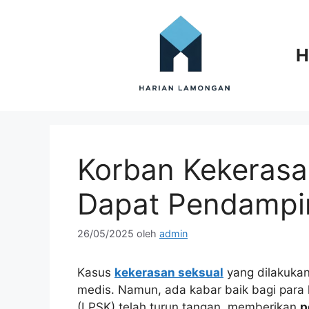
Langsung
ke
isi
H
Korban Kekerasa
Dapat Pendampi
26/05/2025
oleh
admin
Kasus
kekerasan seksual
yang dilakuka
medis. Namun, ada kabar baik bagi para
(LPSK) telah turun tangan, memberikan
p