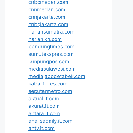
cnbcmedan.com
cnnmedan.com
cnnjakarta.com
cnbcjakarta.com
hariansumatra.com
harianikn.com
bandungtimes.com
sumutekspres.com
lampungpos.com
mediasulawesi.com
mediajabodetabek.com
kabarflores.com
seputarmetro.com
aktual.it.com
akurat.it.com
antara.it.com
analisadaily.it.com
antv.it.com