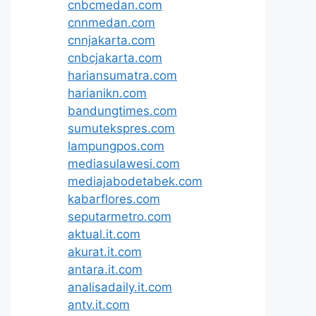
cnbcmedan.com
cnnmedan.com
cnnjakarta.com
cnbcjakarta.com
hariansumatra.com
harianikn.com
bandungtimes.com
sumutekspres.com
lampungpos.com
mediasulawesi.com
mediajabodetabek.com
kabarflores.com
seputarmetro.com
aktual.it.com
akurat.it.com
antara.it.com
analisadaily.it.com
antv.it.com