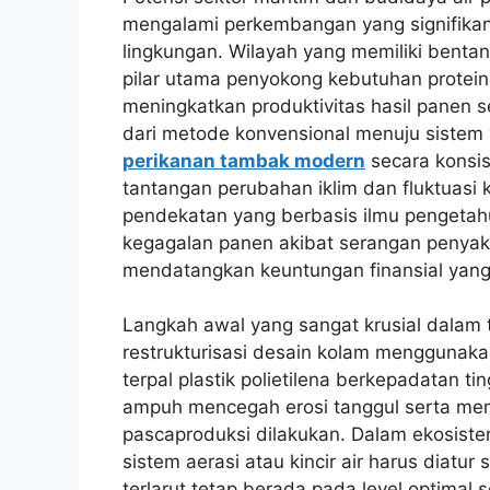
mengalami perkembangan yang signifikan
lingkungan. Wilayah yang memiliki bentan
pilar utama penyokong kebutuhan protei
meningkatkan produktivitas hasil panen se
dari metode konvensional menuju sistem 
perikanan tambak modern
secara konsis
tantangan perubahan iklim dan fluktuasi k
pendekatan yang berbasis ilmu pengetahu
kegagalan panen akibat serangan penyakit
mendatangkan keuntungan finansial yan
Langkah awal yang sangat krusial dalam t
restrukturisasi desain kolam menggunakan 
terpal plastik polietilena berkepadatan ti
ampuh mencegah erosi tanggul serta me
pascaproduksi dilakukan. Dalam ekosist
sistem aerasi atau kincir air harus diatu
terlarut tetap berada pada level optimal 