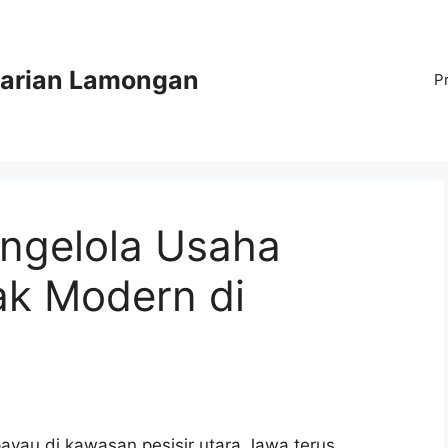
arian Lamongan
P
ngelola Usaha
k Modern di
payau di kawasan pesisir utara Jawa terus