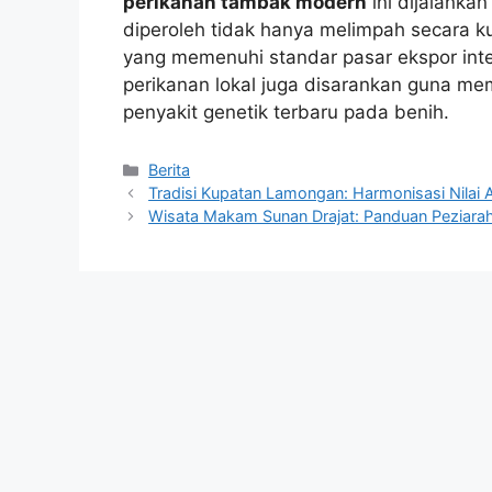
perikanan tambak modern
ini dijalankan
diperoleh tidak hanya melimpah secara ku
yang memenuhi standar pasar ekspor inte
perikanan lokal juga disarankan guna 
penyakit genetik terbaru pada benih.
Kategori
Berita
Tradisi Kupatan Lamongan: Harmonisasi Nila
Wisata Makam Sunan Drajat: Panduan Peziara