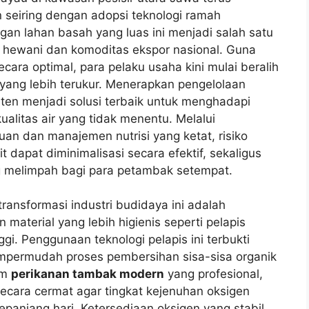
 seiring dengan adopsi teknologi ramah
gan lahan basah yang luas ini menjadi salah satu
n hewani dan komoditas ekspor nasional. Guna
cara optimal, para pelaku usaha kini mulai beralih
yang lebih terukur. Menerapkan pengelolaan
ten menjadi solusi terbaik untuk menghadapi
ualitas air yang tidak menentu. Melalui
an dan manajemen nutrisi yang ketat, risiko
 dapat diminimalisasi secara efektif, sekaligus
g melimpah bagi para petambak setempat.
ransformasi industri budidaya ini adalah
material yang lebih higienis seperti pelapis
nggi. Penggunaan teknologi pelapis ini terbukti
mpermudah proses pembersihan sisa-sisa organik
em
perikanan tambak modern
yang profesional,
r secara cermat agar tingkat kejenuhan oksigen
sepanjang hari. Ketersediaan oksigen yang stabil