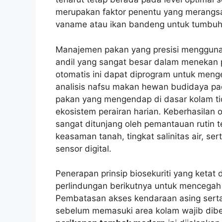
merupakan faktor penentu yang merangs
vaname atau ikan bandeng untuk tumbuh 
Manajemen pakan yang presisi mengguna
andil yang sangat besar dalam menekan p
otomatis ini dapat diprogram untuk meng
analisis nafsu makan hewan budidaya pada 
pakan yang mengendap di dasar kolam t
ekosistem perairan harian. Keberhasilan 
sangat ditunjang oleh pemantauan rutin 
keasaman tanah, tingkat salinitas air, s
sensor digital.
Penerapan prinsip biosekuriti yang ketat
perlindungan berikutnya untuk mencegah
Pembatasan akses kendaraan asing serta pe
sebelum memasuki area kolam wajib diberl