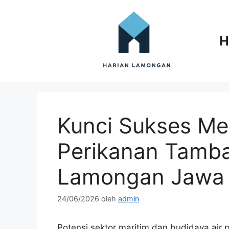
Langsung
ke
isi
H
Kunci Sukses Me
Perikanan Tamba
Lamongan Jawa
24/06/2026
oleh
admin
Potensi sektor maritim dan budidaya air 