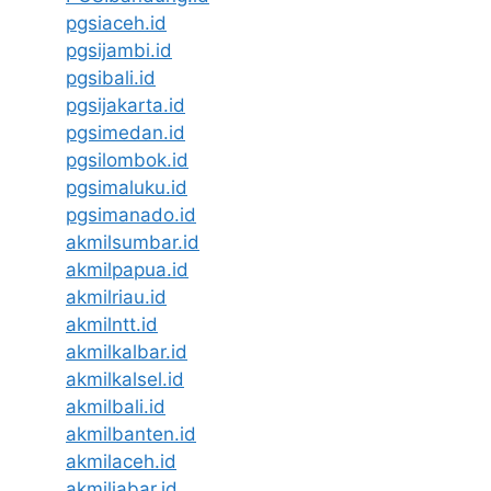
pgsiaceh.id
pgsijambi.id
pgsibali.id
pgsijakarta.id
pgsimedan.id
pgsilombok.id
pgsimaluku.id
pgsimanado.id
akmilsumbar.id
akmilpapua.id
akmilriau.id
akmilntt.id
akmilkalbar.id
akmilkalsel.id
akmilbali.id
akmilbanten.id
akmilaceh.id
akmiljabar.id