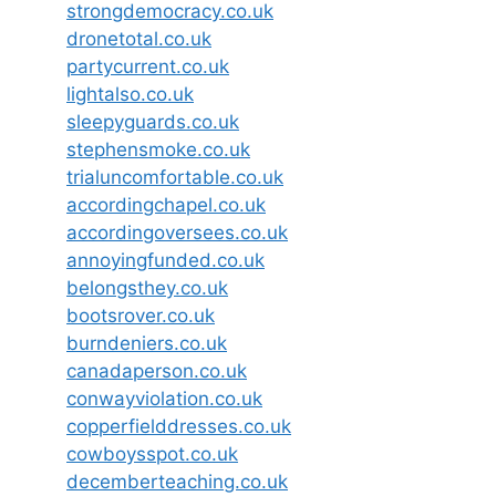
strongdemocracy.co.uk
dronetotal.co.uk
partycurrent.co.uk
lightalso.co.uk
sleepyguards.co.uk
stephensmoke.co.uk
trialuncomfortable.co.uk
accordingchapel.co.uk
accordingoversees.co.uk
annoyingfunded.co.uk
belongsthey.co.uk
bootsrover.co.uk
burndeniers.co.uk
canadaperson.co.uk
conwayviolation.co.uk
copperfielddresses.co.uk
cowboysspot.co.uk
decemberteaching.co.uk