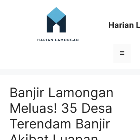
Langsung
ke
isi
Harian
Menu
Banjir Lamongan
Meluas! 35 Desa
Terendam Banjir
Akibat Luapan