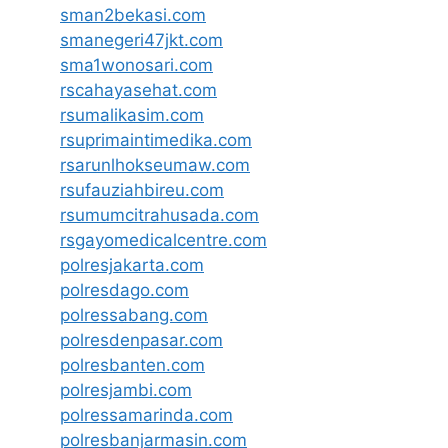
sman2bekasi.com
smanegeri47jkt.com
sma1wonosari.com
rscahayasehat.com
rsumalikasim.com
rsuprimaintimedika.com
rsarunlhokseumaw.com
rsufauziahbireu.com
rsumumcitrahusada.com
rsgayomedicalcentre.com
polresjakarta.com
polresdago.com
polressabang.com
polresdenpasar.com
polresbanten.com
polresjambi.com
polressamarinda.com
polresbanjarmasin.com