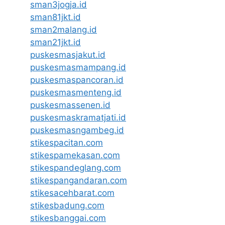
sman3jogja.id
sman81jkt.id
sman2malang.id
sman21jkt.id
puskesmasjakut.id
puskesmasmampang.id
puskesmaspancoran.id
puskesmasmenteng.id
puskesmassenen.id
puskesmaskramatjati.id
puskesmasngambeg.id
stikespacitan.com
stikespamekasan.com
stikespandeglang.com
stikespangandaran.com
stikesacehbarat.com
stikesbadung.com
stikesbanggai.com