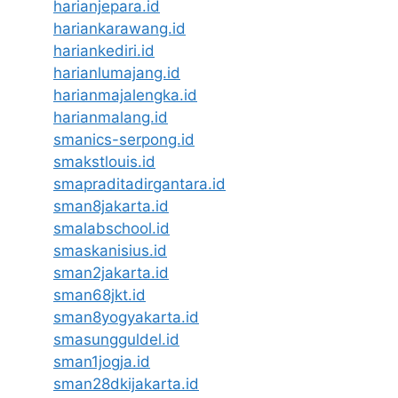
harianjepara.id
hariankarawang.id
hariankediri.id
harianlumajang.id
harianmajalengka.id
harianmalang.id
smanics-serpong.id
smakstlouis.id
smapraditadirgantara.id
sman8jakarta.id
smalabschool.id
smaskanisius.id
sman2jakarta.id
sman68jkt.id
sman8yogyakarta.id
smasungguldel.id
sman1jogja.id
sman28dkijakarta.id