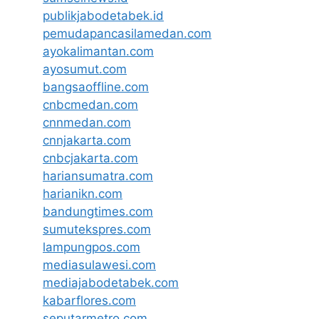
publikjabodetabek.id
pemudapancasilamedan.com
ayokalimantan.com
ayosumut.com
bangsaoffline.com
cnbcmedan.com
cnnmedan.com
cnnjakarta.com
cnbcjakarta.com
hariansumatra.com
harianikn.com
bandungtimes.com
sumutekspres.com
lampungpos.com
mediasulawesi.com
mediajabodetabek.com
kabarflores.com
seputarmetro.com