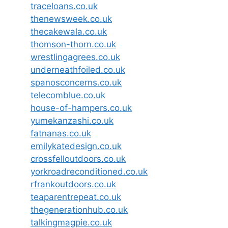
traceloans.co.uk
thenewsweek.co.uk
thecakewala.co.uk
thomson-thorn.co.uk
wrestlingagrees.co.uk
underneathfoiled.co.uk
spanosconcerns.co.uk
telecomblue.co.uk
house-of-hampers.co.uk
yumekanzashi.co.uk
fatnanas.co.uk
emilykatedesign.co.uk
crossfelloutdoors.co.uk
yorkroadreconditioned.co.uk
rfrankoutdoors.co.uk
teaparentrepeat.co.uk
thegenerationhub.co.uk
talkingmagpie.co.uk