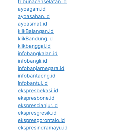
tribunacehselatan.id
ayoagam.id
ayoasahan.id
ayoasmat.id
klikBalangan.id
klikBandung.id
klikbanggai.id
infobangkalan.id
infobangli.id
infobanjarnegara.id
infobantaeng.id
infobantul.id
ekspresbekasi.id
ekspresbone.id
eksprescianjur.id
ekspresgresik.id
ekspresgorontalo.id
ekspresindramayu.id