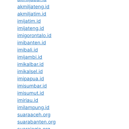
akmiljateng.id
akmiljatim.id
imijatim.id
imijateng.id
imigorontalo.id
imibanten.id
imibali.id
imijambi.id
imikalbar.id
imikalsel.id
imipapua.id
imisumbar.id
imisumut.id
imiriau.id
imilampung.id
suaraaceh.org
suarabanten.org
suarajogja.org