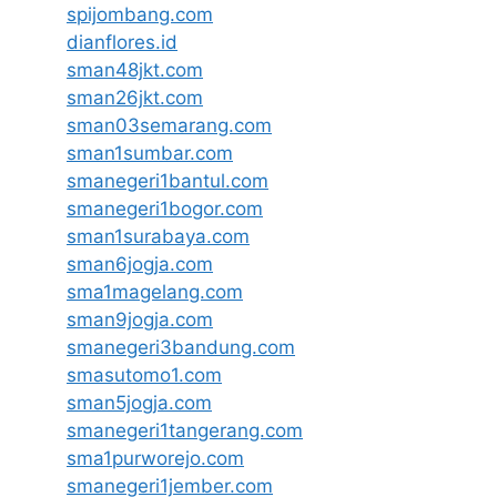
spijombang.com
dianflores.id
sman48jkt.com
sman26jkt.com
sman03semarang.com
sman1sumbar.com
smanegeri1bantul.com
smanegeri1bogor.com
sman1surabaya.com
sman6jogja.com
sma1magelang.com
sman9jogja.com
smanegeri3bandung.com
smasutomo1.com
sman5jogja.com
smanegeri1tangerang.com
sma1purworejo.com
smanegeri1jember.com