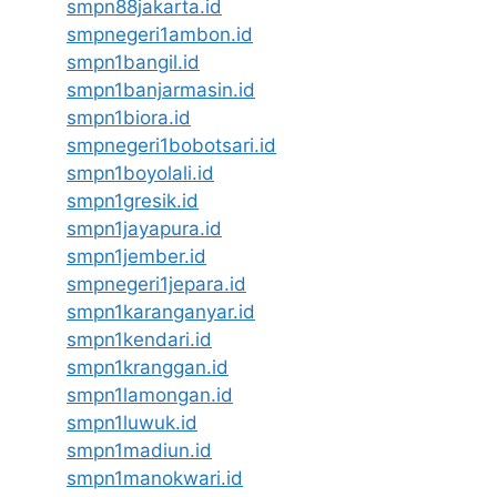
smpn88jakarta.id
smpnegeri1ambon.id
smpn1bangil.id
smpn1banjarmasin.id
smpn1biora.id
smpnegeri1bobotsari.id
smpn1boyolali.id
smpn1gresik.id
smpn1jayapura.id
smpn1jember.id
smpnegeri1jepara.id
smpn1karanganyar.id
smpn1kendari.id
smpn1kranggan.id
smpn1lamongan.id
smpn1luwuk.id
smpn1madiun.id
smpn1manokwari.id