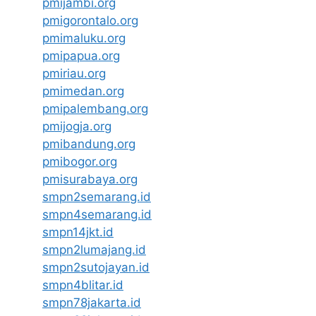
pmijambi.org
pmigorontalo.org
pmimaluku.org
pmipapua.org
pmiriau.org
pmimedan.org
pmipalembang.org
pmijogja.org
pmibandung.org
pmibogor.org
pmisurabaya.org
smpn2semarang.id
smpn4semarang.id
smpn14jkt.id
smpn2lumajang.id
smpn2sutojayan.id
smpn4blitar.id
smpn78jakarta.id