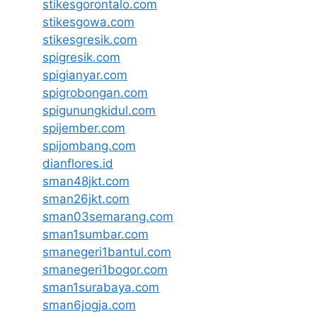
stikesgorontalo.com
stikesgowa.com
stikesgresik.com
spigresik.com
spigianyar.com
spigrobongan.com
spigunungkidul.com
spijember.com
spijombang.com
dianflores.id
sman48jkt.com
sman26jkt.com
sman03semarang.com
sman1sumbar.com
smanegeri1bantul.com
smanegeri1bogor.com
sman1surabaya.com
sman6jogja.com