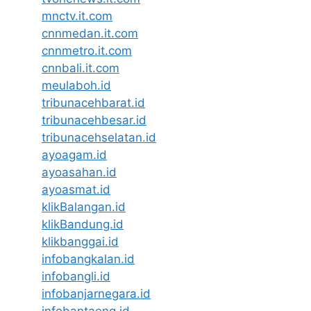
mnctv.it.com
cnnmedan.it.com
cnnmetro.it.com
cnnbali.it.com
meulaboh.id
tribunacehbarat.id
tribunacehbesar.id
tribunacehselatan.id
ayoagam.id
ayoasahan.id
ayoasmat.id
klikBalangan.id
klikBandung.id
klikbanggai.id
infobangkalan.id
infobangli.id
infobanjarnegara.id
infobantaeng.id