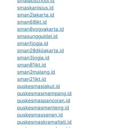
smalabschool.id
smaskanisius.id
sman2jakarta.id
sman68jkt.id
sman8yogyakarta.id
smasungguldel.id
sman1jogja.id
sman28dkijakarta.id
sman3jogja.id
sman81jkt.id
sman2malang.id
sman21jkt.id
puskesmasjakut.id
puskesmasmampang.id
puskesmaspancoran.id
puskesmasmenteng.id
puskesmassenen.id
puskesmaskramatjati.id