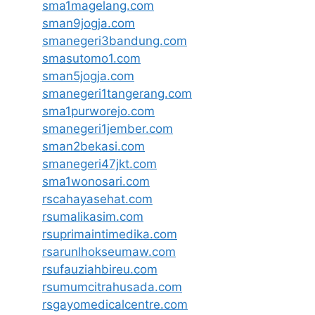
sma1magelang.com
sman9jogja.com
smanegeri3bandung.com
smasutomo1.com
sman5jogja.com
smanegeri1tangerang.com
sma1purworejo.com
smanegeri1jember.com
sman2bekasi.com
smanegeri47jkt.com
sma1wonosari.com
rscahayasehat.com
rsumalikasim.com
rsuprimaintimedika.com
rsarunlhokseumaw.com
rsufauziahbireu.com
rsumumcitrahusada.com
rsgayomedicalcentre.com