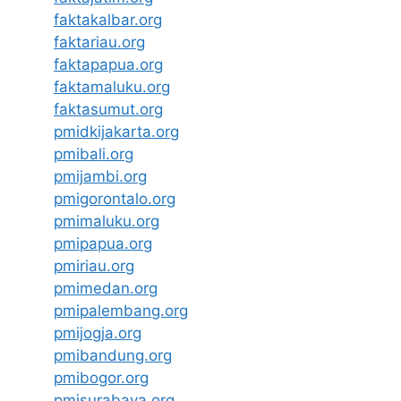
faktakalbar.org
faktariau.org
faktapapua.org
faktamaluku.org
faktasumut.org
pmidkijakarta.org
pmibali.org
pmijambi.org
pmigorontalo.org
pmimaluku.org
pmipapua.org
pmiriau.org
pmimedan.org
pmipalembang.org
pmijogja.org
pmibandung.org
pmibogor.org
pmisurabaya.org