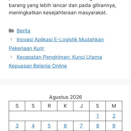
barang yang lebih lancar dan pada gilirannya,
meningkatkan kesejahteraan masyarakat.
Kategori
Berita
Inovasi Aplikasi E-Logistik Mudahkan
Pekerjaan Kurir
Kecepatan Pengiriman: Kunci Utama
Kepuasan Belanja Online
Agustus 2026
S
S
R
K
J
S
M
1
2
3
4
5
6
7
8
9