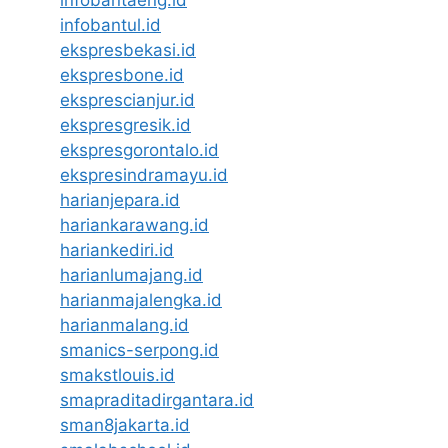
infobantul.id
ekspresbekasi.id
ekspresbone.id
eksprescianjur.id
ekspresgresik.id
ekspresgorontalo.id
ekspresindramayu.id
harianjepara.id
hariankarawang.id
hariankediri.id
harianlumajang.id
harianmajalengka.id
harianmalang.id
smanics-serpong.id
smakstlouis.id
smapraditadirgantara.id
sman8jakarta.id