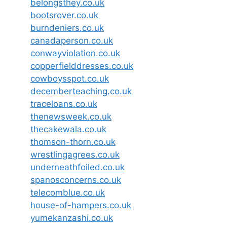
belongsthey.co.uk
bootsrover.co.uk
burndeniers.co.uk
canadaperson.co.uk
conwayviolation.co.uk
copperfielddresses.co.uk
cowboysspot.co.uk
decemberteaching.co.uk
traceloans.co.uk
thenewsweek.co.uk
thecakewala.co.uk
thomson-thorn.co.uk
wrestlingagrees.co.uk
underneathfoiled.co.uk
spanosconcerns.co.uk
telecomblue.co.uk
house-of-hampers.co.uk
yumekanzashi.co.uk