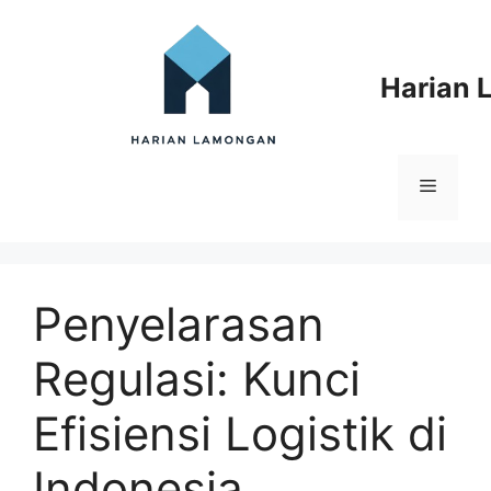
Langsung
ke
isi
Harian
Menu
Penyelarasan
Regulasi: Kunci
Efisiensi Logistik di
Indonesia