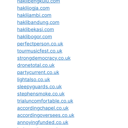
haklibengkulu.com
haklijogja.com
haklijambi.com
haklibandung.com
haklibekasi.com
haklibogor.com
perfectperson.co.uk
tourmusicfest.co.uk
strongdemocracy.co.uk
dronetotal.co.uk
partycurrent.co.uk
lightalso.co.uk
sleepyguards.co.uk
stephensmoke.co.uk
trialuncomfortable.co.uk
accordingchapel.co.uk
accordingoversees.co.uk
annoyingfunded.co.uk