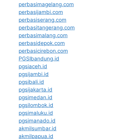
perbasimagelang.com
perbasijambi.com
perbasiserang.com
perbasitangerang.com
perbasimalang.com
perbasidepok.com
perbasicirebon.com
PGSIbandung.id
pgsiaceh.id
pgsijambi.id
pgsibali.id
pgsijakarta.id
pgsimedan.id
pgsilombok.id
pgsimaluku.id
pgsimanado.id
akmilsumbar.id
akmilpapua.id