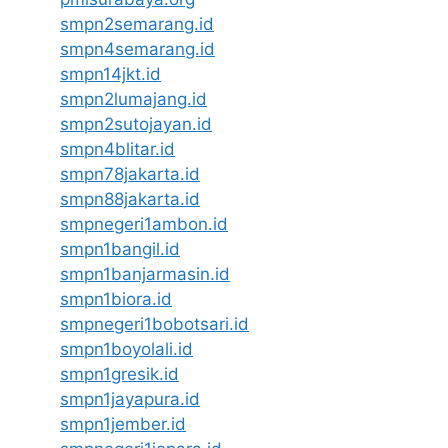
smpn2semarang.id
smpn4semarang.id
smpn14jkt.id
smpn2lumajang.id
smpn2sutojayan.id
smpn4blitar.id
smpn78jakarta.id
smpn88jakarta.id
smpnegeri1ambon.id
smpn1bangil.id
smpn1banjarmasin.id
smpn1biora.id
smpnegeri1bobotsari.id
smpn1boyolali.id
smpn1gresik.id
smpn1jayapura.id
smpn1jember.id