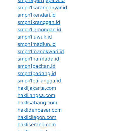
smpnegeri1jepara.id
smpn1karanganyar.id
smpn1kendari.id
smpn1kranggan.id
smpn1lamongan.id
smpn1luwuk.id
smpn1madiun.id
smpn1manokwari.id
smpn1narmada.id
smpn1pacitan.id
smpn1padang.id
smpn1pailangga.id
haklijakarta.com
haklilangsa.com
haklisabang.com
haklidenpasar.com
haklicilegon.com
hakliserang.com