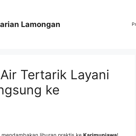
arian Lamongan
P
 Air Tertarik Layani
ngsung ke
 mendambakan liburan praktis ke
Karimunjawa
!