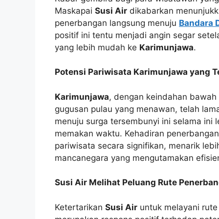
Maskapai
Susi Air
dikabarkan menunjukka
penerbangan langsung menuju
Bandara 
positif ini tentu menjadi angin segar set
yang lebih mudah ke
Karimunjawa
.
Potensi Pariwisata Karimunjawa yang 
Karimunjawa
, dengan keindahan bawah l
gugusan pulau yang menawan, telah lama
menuju surga tersembunyi ini selama ini 
memakan waktu. Kehadiran penerbangan 
pariwisata secara signifikan, menarik l
mancanegara yang mengutamakan efisien
Susi Air Melihat Peluang Rute Penerba
Ketertarikan
Susi Air
untuk melayani rut