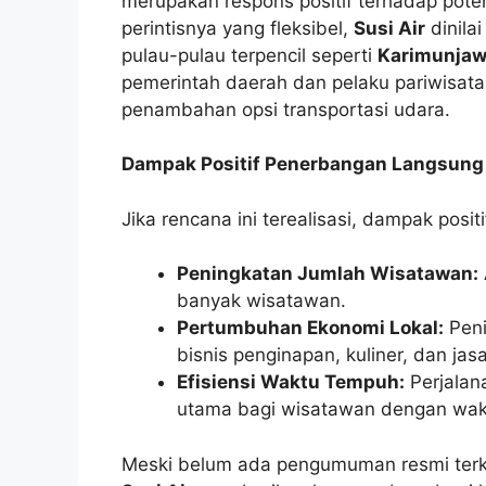
merupakan respons positif terhadap pot
perintisnya yang fleksibel,
Susi Air
dinila
pulau-pulau terpencil seperti
Karimunja
pemerintah daerah dan pelaku pariwisat
penambahan opsi transportasi udara.
Dampak Positif Penerbangan Langsung
Jika rencana ini terealisasi, dampak posi
Peningkatan Jumlah Wisatawan:
banyak wisatawan.
Pertumbuhan Ekonomi Lokal:
Peni
bisnis penginapan, kuliner, dan jasa
Efisiensi Waktu Tempuh:
Perjalana
utama bagi wisatawan dengan wakt
Meski belum ada pengumuman resmi terkait