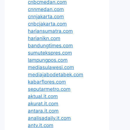
cnbcmedan.com
cnnmedan.com
cnnjakarta.com
cnbcjakarta.com
hariansumatra.com
harianikn.com
bandungtimes.com
sumutekspres.com
lampungpos.com
mediasulawesi.com
mediajabodetabek.com
kabarflores.com
seputarmetro.com
aktual.it.com
akurat.it.com
antara.it.com
analisadaily.it.com
antv.it.com