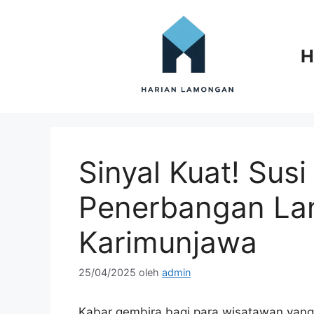
Langsung
ke
isi
H
Sinyal Kuat! Susi
Penerbangan La
Karimunjawa
25/04/2025
oleh
admin
Kabar gembira bagi para wisatawan yang