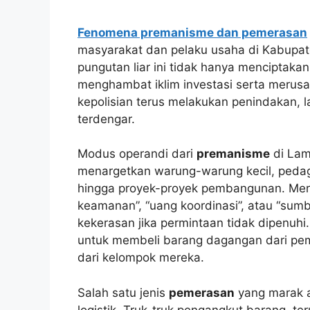
Fenomena premanisme dan pemerasan
masyarakat dan pelaku usaha di Kabupa
pungutan liar ini tidak hanya menciptaka
menghambat iklim investasi serta merusa
kepolisian terus melakukan penindakan, 
terdengar.
Modus operandi dari
premanisme
di Lam
menargetkan warung-warung kecil, peda
hingga proyek-proyek pembangunan. Mer
keamanan”, “uang koordinasi”, atau “sumb
kekerasan jika permintaan tidak dipenuh
untuk membeli barang dagangan dari pe
dari kelompok mereka.
Salah satu jenis
pemerasan
yang marak a
logistik. Truk-truk pengangkut barang, ter