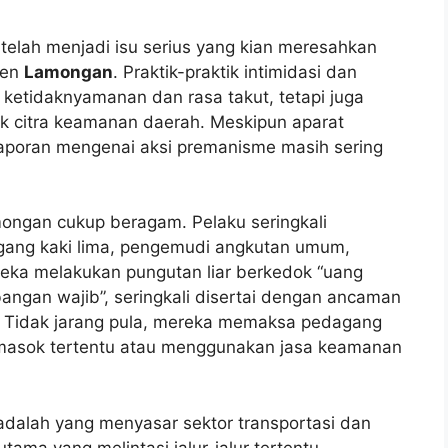
telah menjadi isu serius yang kian meresahkan
ten
Lamongan
. Praktik-praktik intimidasi dan
n ketidaknyamanan dan rasa takut, tetapi juga
k citra keamanan daerah. Meskipun aparat
laporan mengenai aksi premanisme masih sering
ongan cukup beragam. Pelaku seringkali
gang kaki lima, pengemudi angkutan umum,
eka melakukan pungutan liar berkedok “uang
angan wajib”, seringkali disertai dengan ancaman
i. Tidak jarang pula, mereka memaksa pedagang
masok tertentu atau menggunakan jasa keamanan
dalah yang menyasar sektor transportasi dan
utama yang melintasi jalur-jalur tertentu,