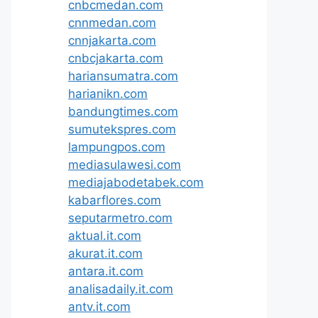
cnbcmedan.com
cnnmedan.com
cnnjakarta.com
cnbcjakarta.com
hariansumatra.com
harianikn.com
bandungtimes.com
sumutekspres.com
lampungpos.com
mediasulawesi.com
mediajabodetabek.com
kabarflores.com
seputarmetro.com
aktual.it.com
akurat.it.com
antara.it.com
analisadaily.it.com
antv.it.com