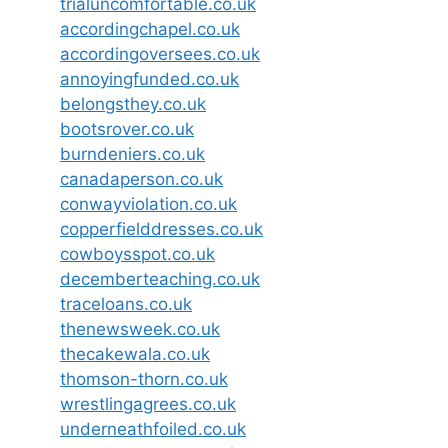
trialuncomfortable.co.uk
accordingchapel.co.uk
accordingoversees.co.uk
annoyingfunded.co.uk
belongsthey.co.uk
bootsrover.co.uk
burndeniers.co.uk
canadaperson.co.uk
conwayviolation.co.uk
copperfielddresses.co.uk
cowboysspot.co.uk
decemberteaching.co.uk
traceloans.co.uk
thenewsweek.co.uk
thecakewala.co.uk
thomson-thorn.co.uk
wrestlingagrees.co.uk
underneathfoiled.co.uk