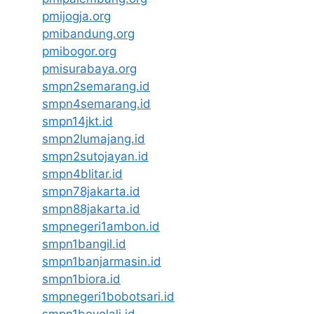
pmijogja.org
pmibandung.org
pmibogor.org
pmisurabaya.org
smpn2semarang.id
smpn4semarang.id
smpn14jkt.id
smpn2lumajang.id
smpn2sutojayan.id
smpn4blitar.id
smpn78jakarta.id
smpn88jakarta.id
smpnegeri1ambon.id
smpn1bangil.id
smpn1banjarmasin.id
smpn1biora.id
smpnegeri1bobotsari.id
smpn1boyolali.id