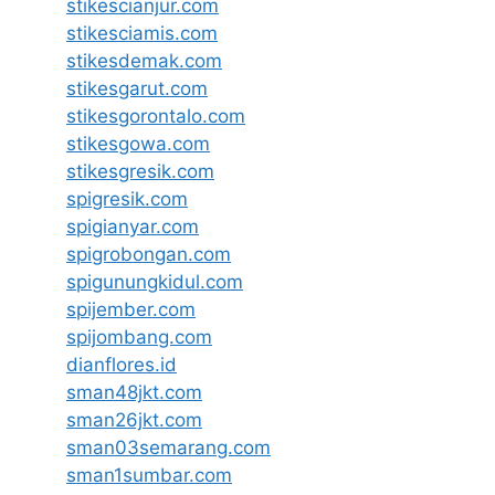
stikescianjur.com
stikesciamis.com
stikesdemak.com
stikesgarut.com
stikesgorontalo.com
stikesgowa.com
stikesgresik.com
spigresik.com
spigianyar.com
spigrobongan.com
spigunungkidul.com
spijember.com
spijombang.com
dianflores.id
sman48jkt.com
sman26jkt.com
sman03semarang.com
sman1sumbar.com