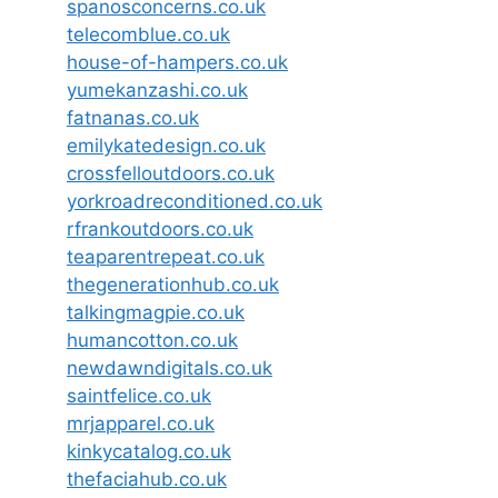
spanosconcerns.co.uk
telecomblue.co.uk
house-of-hampers.co.uk
yumekanzashi.co.uk
fatnanas.co.uk
emilykatedesign.co.uk
crossfelloutdoors.co.uk
yorkroadreconditioned.co.uk
rfrankoutdoors.co.uk
teaparentrepeat.co.uk
thegenerationhub.co.uk
talkingmagpie.co.uk
humancotton.co.uk
newdawndigitals.co.uk
saintfelice.co.uk
mrjapparel.co.uk
kinkycatalog.co.uk
thefaciahub.co.uk