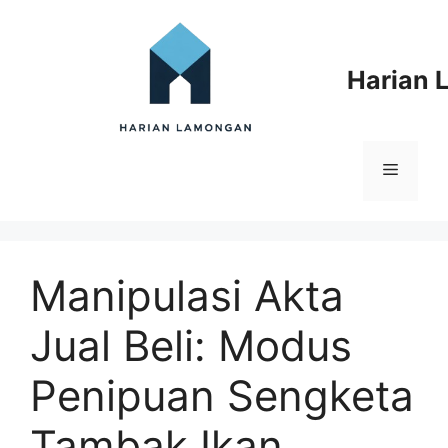
Langsung
ke
isi
Harian
Menu
Manipulasi Akta
Jual Beli: Modus
Penipuan Sengketa
Tambak Ikan