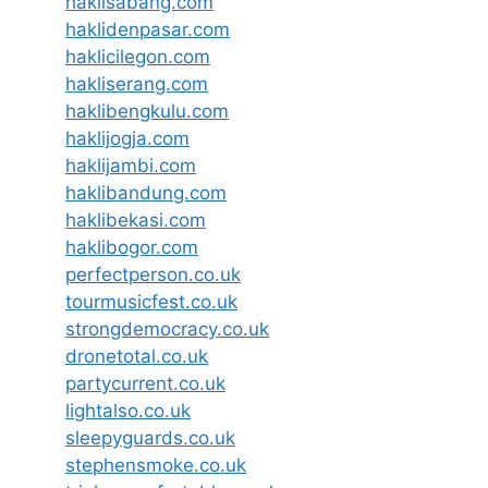
haklisabang.com
haklidenpasar.com
haklicilegon.com
hakliserang.com
haklibengkulu.com
haklijogja.com
haklijambi.com
haklibandung.com
haklibekasi.com
haklibogor.com
perfectperson.co.uk
tourmusicfest.co.uk
strongdemocracy.co.uk
dronetotal.co.uk
partycurrent.co.uk
lightalso.co.uk
sleepyguards.co.uk
stephensmoke.co.uk