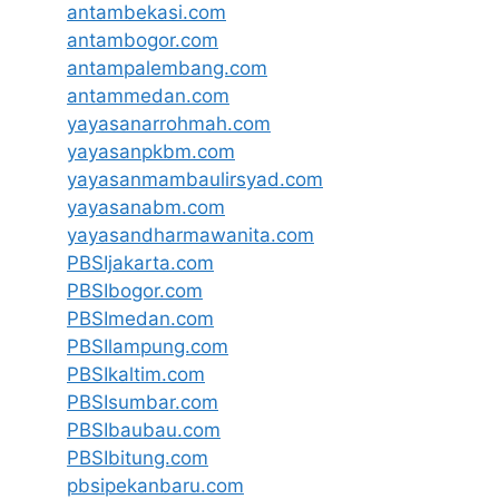
antambekasi.com
antambogor.com
antampalembang.com
antammedan.com
yayasanarrohmah.com
yayasanpkbm.com
yayasanmambaulirsyad.com
yayasanabm.com
yayasandharmawanita.com
PBSIjakarta.com
PBSIbogor.com
PBSImedan.com
PBSIlampung.com
PBSIkaltim.com
PBSIsumbar.com
PBSIbaubau.com
PBSIbitung.com
pbsipekanbaru.com