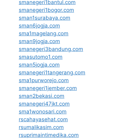
smanegeri1bantul.com
smanegeri1bogor.com
sman1surabaya.com
sman6jogja.com
sma1magelang.com
sman9jogja.com
smanegeri3bandung.com
smasutomo1.com
sman5jogja.com
smanegeri1tangerang.com
sma1purworejo.com
smanegeri1jember.com
sman2bekasi.com
smanegeri47jkt.com
sma1wonosari.com
rscahayasehat.com
rsumalikasim.com
rsuprimaintimedika.com