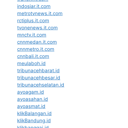
indosiar.it.com
metrotvnews.it.com
rctiplus.it.com
tvonenews.it.com
mnctv.it.com
cnnmedan.it.com
cnnmetro.it.com
cnnbali.it.com
meulaboh.id
tribunacehbarat.id
tribunacehbesar.id
tribunacehselatan.id
ayoagam.id
ayoasahan.id
ayoasmat.id
klikBalangan.id
klikBandung.id
klikbanggai.id