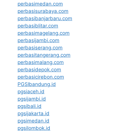
perbasimedan.com
perbasisurabaya.com
perbasibanjarbaru.com
perbasiblitar.com
perbasimagelang.com
perbasijambi.com
perbasiserang.com
perbasitangerang.com
perbasimalang.com
perbasidepok.com
perbasicirebon.com
PGSIbandung.id
pgsiaceh.id
pgsijambi.id
pgsibali.id
pgsijakarta.id
pgsimedan.id
pgsilombok.id