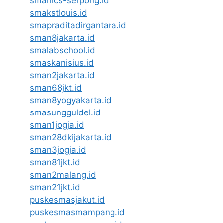
smanics-serpong.id
smakstlouis.id
smapraditadirgantara.id
sman8jakarta.id
smalabschool.id
smaskanisius.id
sman2jakarta.id
sman68jkt.id
sman8yogyakarta.id
smasungguldel.id
sman1jogja.id
sman28dkijakarta.id
sman3jogja.id
sman81jkt.id
sman2malang.id
sman21jkt.id
puskesmasjakut.id
puskesmasmampang.id