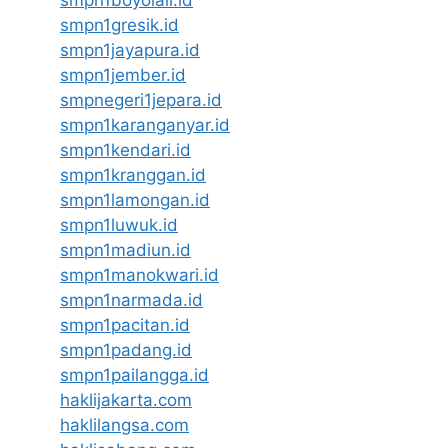
smpn1gresik.id
smpn1jayapura.id
smpn1jember.id
smpnegeri1jepara.id
smpn1karanganyar.id
smpn1kendari.id
smpn1kranggan.id
smpn1lamongan.id
smpn1luwuk.id
smpn1madiun.id
smpn1manokwari.id
smpn1narmada.id
smpn1pacitan.id
smpn1padang.id
smpn1pailangga.id
haklijakarta.com
haklilangsa.com