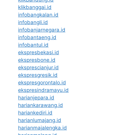
klikbanggai.id
infobangkalan.id
infobangli.id
infobanjarnegara.id
infobantaeng.id
infobantul.id
ekspresbekasi.id
ekspresbone.id
eksprescianjur.id
ekspresgresik.id
ekspresgorontalo.id
ekspresindramayu.id
harianjepara.id
hariankarawang.id
hariankediri.id
harianlumajang.id
harianmajalengka.id