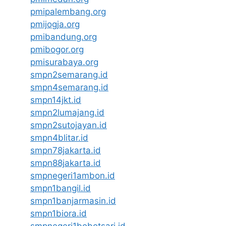
pmipalembang.org
pmijogja.org
pmibandung.org
pmibogor.org
pmisurabaya.org
smpn2semarang.id
smpn4semarang.id
smpn14jkt.id
smpn2lumajang.id
smpn2sutojayan.id
smpn4blitar.id
smpn78jakarta.id
smpn88jakarta.id
smpnegeri1ambon.id
smpn1bangil.id
smpn1banjarmasin.id
smpn1biora.id