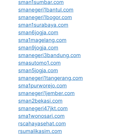
sman1sumbar.com
smanegeri1bantul.com
smanegeri1bogor.com
sman1surabaya.com
sman6jogja.com
sma1magelang.com
sman9jogja.com
smanegeri3bandung.com
smasutomo1.com
sman5jogja.com
smanegeri1tangerang.com
sma1purworejo.com
smanegeri1jember.com
sman2bekasi.com
smanegeri47jkt.com
sma1wonosari.com
rscahayasehat.com
rsumalikasim.com