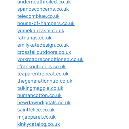
underneathfoiled.co.uk
spanosconcerns.co.uk
telecomblue.co.uk
house-of-hampers.co.uk
yumekanzashi.co.uk
fatnanas.co.uk
emilykatedesign.co.uk
crossfelloutdoors.co.uk
yorkroadreconditioned.co.uk
rfrankoutdoors.co.uk
teaparentrepeat.co.uk
thegenerationhub.co.uk
talkingmagpie.co.uk
humancotton.co.uk
newdawndigitals.co.uk
saintfelice.co.uk
mrjapparel.co.uk
kinkycatalog.co.uk