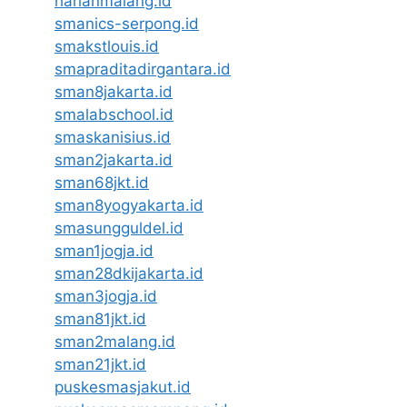
harianmalang.id
smanics-serpong.id
smakstlouis.id
smapraditadirgantara.id
sman8jakarta.id
smalabschool.id
smaskanisius.id
sman2jakarta.id
sman68jkt.id
sman8yogyakarta.id
smasungguldel.id
sman1jogja.id
sman28dkijakarta.id
sman3jogja.id
sman81jkt.id
sman2malang.id
sman21jkt.id
puskesmasjakut.id