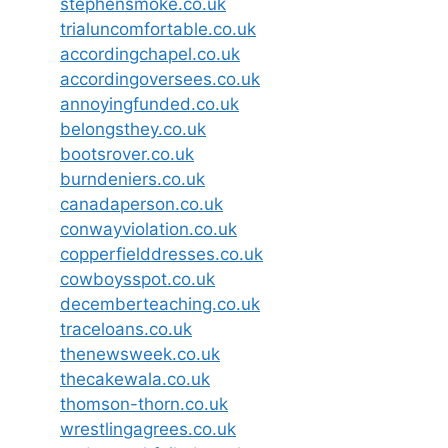
stephensmoke.co.uk
trialuncomfortable.co.uk
accordingchapel.co.uk
accordingoversees.co.uk
annoyingfunded.co.uk
belongsthey.co.uk
bootsrover.co.uk
burndeniers.co.uk
canadaperson.co.uk
conwayviolation.co.uk
copperfielddresses.co.uk
cowboysspot.co.uk
decemberteaching.co.uk
traceloans.co.uk
thenewsweek.co.uk
thecakewala.co.uk
thomson-thorn.co.uk
wrestlingagrees.co.uk