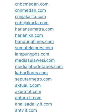
cnbcmedan.com
cnnmedan.com
cnnjakarta.com
cnbcjakarta.com
hariansumatra.com
harianikn.com
bandungtimes.com
sumutekspres.com
lampungpos.com
mediasulawesi.com
mediajabodetabek.com
kabarflores.com
seputarmetro.com
aktual.it.com
akurat.it.com
antara.it.com
analisadaily.it.com
antv.it.com