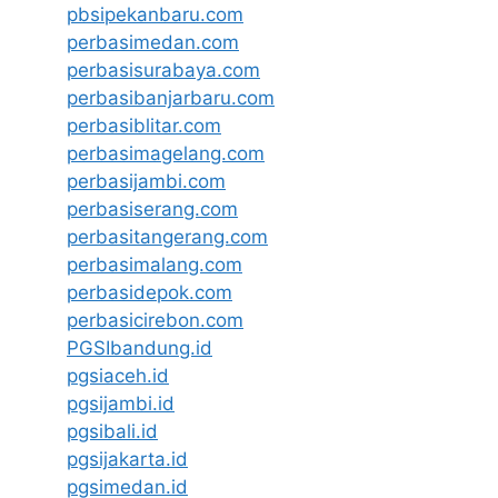
pbsipekanbaru.com
perbasimedan.com
perbasisurabaya.com
perbasibanjarbaru.com
perbasiblitar.com
perbasimagelang.com
perbasijambi.com
perbasiserang.com
perbasitangerang.com
perbasimalang.com
perbasidepok.com
perbasicirebon.com
PGSIbandung.id
pgsiaceh.id
pgsijambi.id
pgsibali.id
pgsijakarta.id
pgsimedan.id