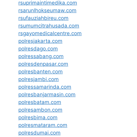
rsuprimaintimedika.com
rsarunlhokseumaw.com
rsufauziahbireu.com
rsumumcitrahusada.com
rsgayomedicalcentre.com
polresjakarta.com
polresdago.com
polressabang.com
polresdenpasar.com
polresbanten.com
polresjambi.com
polressamarinda.com
polresbanjarmasin.com
polresbatam.com
polresambon.com
polresbima.com
polresmataram.com
polresdumai.com