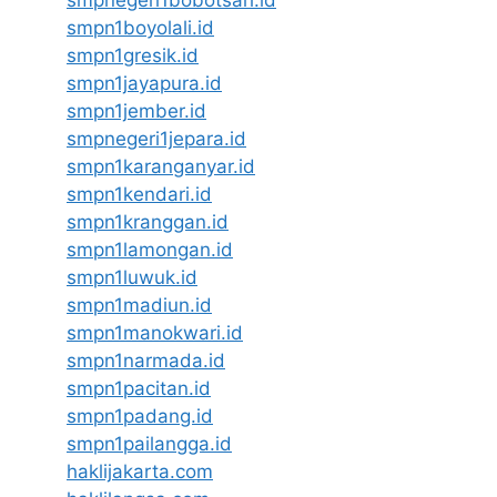
smpnegeri1bobotsari.id
smpn1boyolali.id
smpn1gresik.id
smpn1jayapura.id
smpn1jember.id
smpnegeri1jepara.id
smpn1karanganyar.id
smpn1kendari.id
smpn1kranggan.id
smpn1lamongan.id
smpn1luwuk.id
smpn1madiun.id
smpn1manokwari.id
smpn1narmada.id
smpn1pacitan.id
smpn1padang.id
smpn1pailangga.id
haklijakarta.com