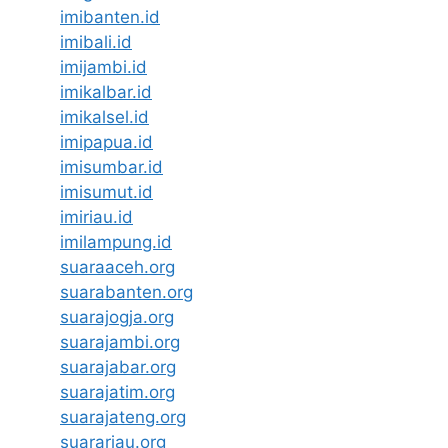
imibanten.id
imibali.id
imijambi.id
imikalbar.id
imikalsel.id
imipapua.id
imisumbar.id
imisumut.id
imiriau.id
imilampung.id
suaraaceh.org
suarabanten.org
suarajogja.org
suarajambi.org
suarajabar.org
suarajatim.org
suarajateng.org
suarariau.org