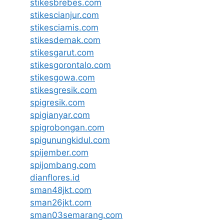
stikesbrebes.com
stikescianjur.com
stikesciamis.com
stikesdemak.com
stikesgarut.com
stikesgorontalo.com
stikesgowa.com
stikesgresik.com
spigresik.com
spigianyar.com
spigrobongan.com
spigunungkidul.com
spijember.com
spijombang.com
dianflores.id
sman48jkt.com
sman26jkt.com
sman03semarang.com